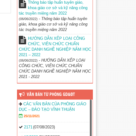
Thông báo tập huấn tuyên giáo,
khoa giáo cơ sở và kỹ năng công
tác truyền miệng năm 2022
-
Thông báo tập huấn tuyên
(06/06/2022)
giáo, khoa giáo cơ sở và kỹ năng công
tác truyền miệng năm 2022
HƯỚNG DẪN XẾP LOẠI CÔNG
CHỨC, VIÊN CHỨC CHUẨN
CHỨC DANH NGHỀ NGHIỆP NĂM HỌC
2021 – 2022
-
HƯỚNG DẪN XẾP LOẠI
(06/06/2022)
CÔNG CHỨC, VIÊN CHỨC CHUẨN
CHỨC DANH NGHỀ NGHIỆP NĂM HỌC
2021 - 2022
VĂN BẢN TỪ PHÒNG GD&ĐT
CÁC VĂN BẢN CỦA PHÒNG GIÁO
DỤC – ĐÀO TẠO VĨNH THUẬN
25/11/2021
2171
(07/08/2023)