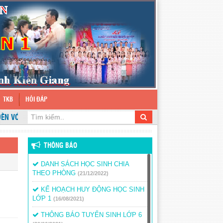
TKB
HỎI ĐÁP
VỚI WEBSITE TRƯỜNG TH&THCS TÂN THUẬN 1
THÔNG BÁO
DANH SÁCH HỌC SINH CHIA
THEO PHÒNG
(21/12/2022)
KẾ HOẠCH HUY ĐỘNG HỌC SINH
LỚP 1
(16/08/2021)
THÔNG BÁO TUYỂN SINH LỚP 6