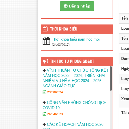
Đăng nhập
Tên 
Loại
THỜI KHÓA BIỂU
Tên 
Thời khóa biểu năm học mới
(24/03/2017)
Loại
Dun
TIN TỨC TỪ PHÒNG GD&ĐT
Ngày
VĨNH THUẬN TỔ CHỨC TỔNG KẾT
NĂM HỌC 2023 – 2024, TRIỂN KHAI
Lượ
NHIỆM VỤ NĂM HỌC 2024 – 2025
NGÀNH GIÁO DỤC
Lượt
23/08/2024
Xem 
CÔNG VĂN PHÒNG CHỐNG DỊCH
COVID-19
Tải 
26/04/2023
CÁC KẾ HOẠCH NĂM HỌC 2020 –