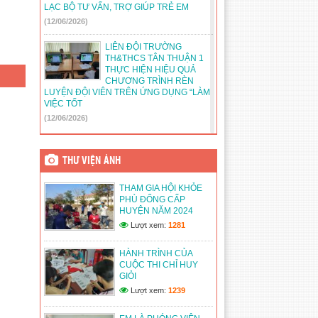
LẠC BỘ TƯ VẤN, TRỢ GIÚP TRẺ EM
(12/06/2026)
LIÊN ĐỘI TRƯỜNG
TH&THCS TÂN THUẬN 1
THỰC HIỆN HIỆU QUẢ
CHƯƠNG TRÌNH RÈN
LUYỆN ĐỘI VIÊN TRÊN ỨNG DỤNG “LÀM
VIỆC TỐT
(12/06/2026)
LIÊN ĐỘI TH&THCS TÂN
THUẬN 1 TRIỂN KHAI MÔ
THƯ VIỆN ẢNH
HÌNH PHÁT HUY QUYỀN
THAM GIA CỦA HỌC SINH
THAM GIA HỘI KHỎE
“ ĐIỀU EM MUỐN NÓI”
PHÙ ĐỔNG CẤP
(12/06/2026)
HUYỆN NĂM 2024
Lượt xem:
1281
LIÊN ĐỘI TH&THCS TÂN
THUẬN 1 TỔ CHỨC
TUYÊN TRUYỀN LUẬT
HÀNH TRÌNH CỦA
TRẺ EM TRONG TRƯỜNG
CUỘC THI CHỈ HUY
HỌC
GIỎI
(12/06/2026)
Lượt xem:
1239
LIÊN ĐỘI TH&THCS TÂN