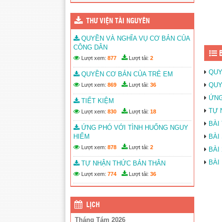
THƯ VIỆN TÀI NGUYÊN
QUYỀN VÀ NGHĨA VỤ CƠ BẢN CỦA
CÔNG DÂN
B
Lượt xem:
877
Lượt tải:
2
QUY
QUYỀN CƠ BẢN CỦA TRẺ EM
QUY
Lượt xem:
869
Lượt tải:
36
ỨNG
TIẾT KIỆM
TỰ 
Lượt xem:
830
Lượt tải:
18
BÀI
ỨNG PHÓ VỚI TÌNH HUỐNG NGUY
HIỂM
BÀI
Lượt xem:
878
Lượt tải:
2
BÀI
BÀI
TỰ NHẬN THỨC BẢN THÂN
Lượt xem:
774
Lượt tải:
36
LỊCH
Tháng Tám 2026