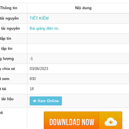
Thông tin
Nội dung
tài nguyên
TIẾT KIỆM
 tài nguyên
Bài giảng điện tử
,
tập tin
 tập tin
g lượng
-1
 chia sẻ
03/06/2023
t xem
830
 tải
18
tài liệu
Xem Online
về