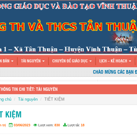
N BẢN
TÀI NGUYÊN
CHUYÊN ĐỀ GIÁO DỤC
LỊCH – KẾ HOẠCH
CHÀO MỪNG CÁC BẠN ĐẾN 
THÔNG TIN CHI TIẾT: TÀI NGUYÊN
ng chủ
Tài nguyên
TIẾT KIỆM
T KIỆM
 trị
03/06/2023
Lượt xem:
830
Lượt tải:
18