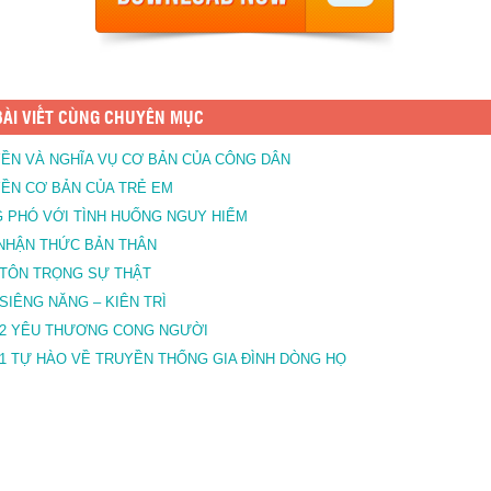
ÀI VIẾT CÙNG CHUYÊN MỤC
ỀN VÀ NGHĨA VỤ CƠ BẢN CỦA CÔNG DÂN
ỀN CƠ BẢN CỦA TRẺ EM
 PHÓ VỚI TÌNH HUỐNG NGUY HIỂM
NHẬN THỨC BẢN THÂN
 TÔN TRỌNG SỰ THẬT
 SIÊNG NĂNG – KIÊN TRÌ
 2 YÊU THƯƠNG CONG NGƯỜI
 1 TỰ HÀO VỀ TRUYỀN THỐNG GIA ĐÌNH DÒNG HỌ