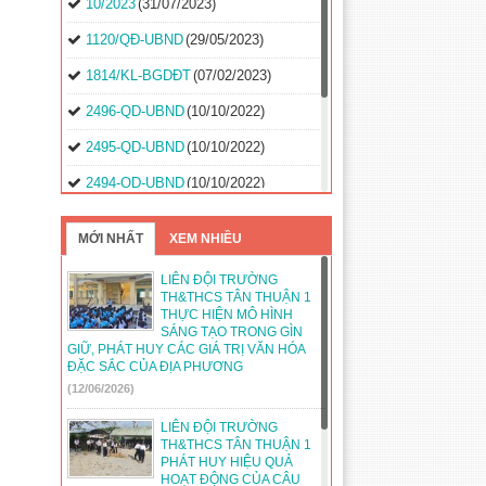
10/2023
(31/07/2023)
1120/QĐ-UBND
(29/05/2023)
1814/KL-BGDĐT
(07/02/2023)
2496-QD-UBND
(10/10/2022)
2495-QD-UBND
(10/10/2022)
2494-QD-UBND
(10/10/2022)
888/TB-UBND
(31/08/2022)
MỚI NHẤT
XEM NHIỀU
2397/QĐ-UBND
(26/08/2022)
LIÊN ĐỘI TRƯỜNG
31/2022/NQ-HĐND
(16/08/2022)
TH&THCS TÂN THUẬN 1
THỰC HIỆN MÔ HÌNH
SÁNG TẠO TRONG GÌN
GIỮ, PHÁT HUY CÁC GIÁ TRỊ VĂN HÓA
ĐẶC SẮC CỦA ĐỊA PHƯƠNG
(12/06/2026)
LIÊN ĐỘI TRƯỜNG
TH&THCS TÂN THUẬN 1
PHÁT HUY HIỆU QUẢ
HOẠT ĐỘNG CỦA CÂU