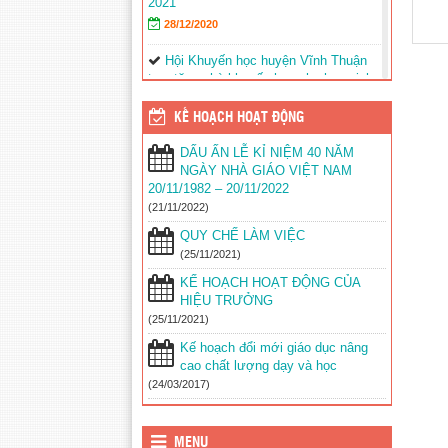
2021
28/12/2020
Hội Khuyến học huyện Vĩnh Thuận
trao tặng nhà khuyến học cho học sinh
nghèo xã Phong Đông
(25/09/2023)
KẾ HOẠCH HOẠT ĐỘNG
Agribank chi nhánh huyện Vĩnh
Thuận Kiên Giang II trao tập cho 22
DẤU ẤN LỄ KỈ NIỆM 40 NĂM
trường nhân lễ khai giảng năm học mới
NGÀY NHÀ GIÁO VIỆT NAM
2023-2024
(11/09/2023)
20/11/1982 – 20/11/2022
(21/11/2022)
Đồng chí Nguyễn Văn Sạch dự lễ
khai giảng năm học mới tại huyện Vĩnh
QUY CHẾ LÀM VIỆC
Thuận
(05/09/2023)
(25/11/2021)
KẾ HOẠCH HOẠT ĐỘNG CỦA
Thư của Chủ tịch nước Võ Văn
HIỆU TRƯỞNG
Thưởng gửi ngành giáo dục nhân dịp
(25/11/2021)
khai giảng năm học 2023-
2024
(04/09/2023)
Kế hoạch đổi mới giáo dục nâng
cao chất lượng dạy và học
Phối hợp với ngành giáo dục trên địa
(24/03/2017)
bàn huyện Vĩnh Thuận trong công tác
thu hộ học phí
(30/08/2023)
Vĩnh Thuận sẵn sàng cho năm học
MENU