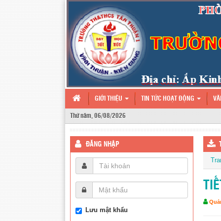
GIỚI THIỆU
TIN TỨC HOẠT ĐỘNG
VĂ
Thứ năm, 06/08/2026
ĐĂNG NHẬP
Tra
TIẾ
Quản
Lưu mật khẩu