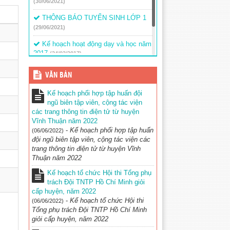
(30/06/2021)
THÔNG BÁO TUYỂN SINH LỚP 1
(29/06/2021)
Kế hoạch hoạt động dạy và học năm
2017
(24/03/2017)
Thông báo – Nhiệm vụ trong năm
VĂN BẢN
học mới
(24/03/2017)
Kế hoạch phối hợp tập huấn đội
ngũ biên tập viên, cộng tác viện
các trang thông tin điện tử từ huyện
Vĩnh Thuận năm 2022
-
Kế hoạch phối hợp tập huấn
(06/06/2022)
đội ngũ biên tập viên, cộng tác viện các
trang thông tin điện tử từ huyện Vĩnh
Thuận năm 2022
Kế hoạch tổ chức Hội thi Tổng phụ
trách Đội TNTP Hồ Chí Minh giỏi
cấp huyện, năm 2022
-
Kế hoạch tổ chức Hội thi
(06/06/2022)
Tổng phụ trách Đội TNTP Hồ Chí Minh
giỏi cấp huyện, năm 2022