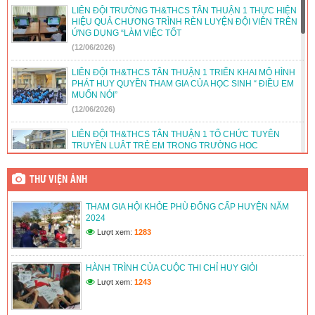
LIÊN ĐỘI TRƯỜNG TH&THCS TÂN THUẬN 1 THỰC HIỆN
HIỆU QUẢ CHƯƠNG TRÌNH RÈN LUYỆN ĐỘI VIÊN TRÊN
ỨNG DỤNG “LÀM VIỆC TỐT
(12/06/2026)
LIÊN ĐỘI TH&THCS TÂN THUẬN 1 TRIỂN KHAI MÔ HÌNH
PHÁT HUY QUYỀN THAM GIA CỦA HỌC SINH “ ĐIỀU EM
MUỐN NÓI”
(12/06/2026)
LIÊN ĐỘI TH&THCS TÂN THUẬN 1 TỔ CHỨC TUYÊN
TRUYỀN LUẬT TRẺ EM TRONG TRƯỜNG HỌC
(12/06/2026)
THƯ VIỆN ẢNH
LIÊN ĐỘI TH&THCS TÂN THUẬN 1 TỔ CHỨC HOẠT ĐỘNG
HƯỚNG NGHIỆP CHO ĐỘI VIÊN LỚN
THAM GIA HỘI KHỎE PHÙ ĐỔNG CẤP HUYỆN NĂM
(12/06/2026)
2024
Lượt xem:
1283
LIÊN ĐỘI TRƯỜNG TH&THCS TÂN THUẬN 1 DUY TRÌ VÀ
PHÁT TRIỂN CÂU LẠC BỘ VĂN HÓA, VĂN NGHỆ, THỂ
THAO
HÀNH TRÌNH CỦA CUỘC THI CHỈ HUY GIỎI
(12/06/2026)
Lượt xem:
1243
LIÊN ĐỘI TRƯỜNG TH&THCS TÂN THUẬN 1 TỔ CHỨC
HOẠT ĐỘNG VIẾT THƯ CHÀO MỪNG ĐẠI HỘI ĐOÀN CÁC