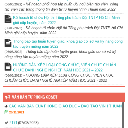
-
Kế hoạch phối hợp tập huấn đội ngũ biên tập viên, cộng
(06/06/2022)
tác viện các trang thông tin điện tử từ huyện Vĩnh Thuận năm 2022
Kế hoạch tổ chức Hội thi Tổng phụ trách Đội TNTP Hồ Chí Minh
giỏi cấp huyện, năm 2022
-
Kế hoạch tổ chức Hội thi Tổng phụ trách Đội TNTP Hồ Chí
(06/06/2022)
Minh giỏi cấp huyện, năm 2022
Thông báo tập huấn tuyên giáo, khoa giáo cơ sở và kỹ năng công
tác truyền miệng năm 2022
-
Thông báo tập huấn tuyên giáo, khoa giáo cơ sở và kỹ
(06/06/2022)
năng công tác truyền miệng năm 2022
HƯỚNG DẪN XẾP LOẠI CÔNG CHỨC, VIÊN CHỨC CHUẨN
CHỨC DANH NGHỀ NGHIỆP NĂM HỌC 2021 – 2022
-
HƯỚNG DẪN XẾP LOẠI CÔNG CHỨC, VIÊN CHỨC
(06/06/2022)
CHUẨN CHỨC DANH NGHỀ NGHIỆP NĂM HỌC 2021 - 2022
VĂN BẢN TỪ PHÒNG GD&ĐT
CÁC VĂN BẢN CỦA PHÒNG GIÁO DỤC – ĐÀO TẠO VĨNH THUẬN
25/11/2021
2171
(07/08/2023)