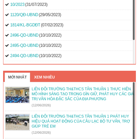
10/2023
(31/07/2023)
1120/QĐ-UBND
(29/05/2023)
1814/KL-BGDĐT
(07/02/2023)
2496-QD-UBND
(10/10/2022)
2495-QD-UBND
(10/10/2022)
2494-QD-UBND
(10/10/2022)
888/TB-UBND
(31/08/2022)
2397/QĐ-UBND
(26/08/2022)
MỚI NHẤT
XEM NHIỀU
31/2022/NQ-HĐND
(16/08/2022)
LIÊN ĐỘI TRƯỜNG TH&THCS TÂN THUẬN 1 THỰC HIỆN
MÔ HÌNH SÁNG TẠO TRONG GÌN GIỮ, PHÁT HUY CÁC GIÁ
TRỊ VĂN HÓA ĐẶC SẮC CỦA ĐỊA PHƯƠNG
(12/06/2026)
LIÊN ĐỘI TRƯỜNG TH&THCS TÂN THUẬN 1 PHÁT HUY
HIỆU QUẢ HOẠT ĐỘNG CỦA CÂU LẠC BỘ TƯ VẤN, TRỢ
GIÚP TRẺ EM
(12/06/2026)