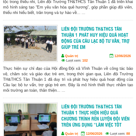
tộc trong thiếu nhi, Liên đội Trường TH&THCS Tân Thuận 1 đã triển khai
mô hình sáng tạo “Em yêu văn hóa quê hương”, góp phần giúp đội viên,
thiếu nhi hiểu biết, trân trọng và tự hào về... ...
LIÊN ĐỘI TRƯỜNG TH&THCS TÂN
THUẬN 1 PHÁT HUY HIỆU QUẢ HOẠT
ĐỘNG CỦA CÂU LẠC BỘ TƯ VẤN, TRỢ
GIÚP TRẺ EM
Quản trị
12/06/2026
Lượt xem:
102
Thực hiện sự chỉ đạo của Hội đồng Đội xã Vĩnh Thuận về công tác bảo
vệ, chăm sóc và giáo dục trẻ em, trong thời gian qua, Liên đội Trường
TH&THCS Tân Thuận 1 đã duy trì và phát huy hiệu quả hoạt động của
Câu lạc bộ tư vấn, trợ giúp trẻ em. Đây là mô hình thiết thực nhằm tạo
môi trường an toàn, thân thiện... ...
LIÊN ĐỘI TRƯỜNG TH&THCS TÂN
THUẬN 1 THỰC HIỆN HIỆU QUẢ
CHƯƠNG TRÌNH RÈN LUYỆN ĐỘI VIÊN
TRÊN ỨNG DỤNG “LÀM VIỆC TỐT
Quản trị
12/06/2026
Lượt xem:
88