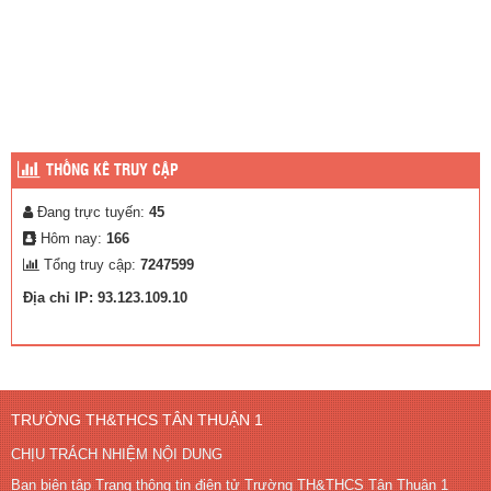
THỐNG KÊ TRUY CẬP
Đang trực tuyến:
45
Hôm nay:
166
Tổng truy cập:
7247599
Địa chỉ IP: 93.123.109.10
TRƯỜNG TH&THCS TÂN THUẬN 1
CHỊU TRÁCH NHIỆM NỘI DUNG
Ban biên tập Trang thông tin điện tử Trường TH&THCS Tân Thuận 1