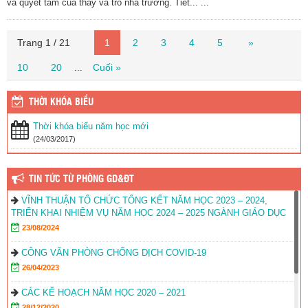
và quyết tâm của thầy và trò nhà trường. Tiết... ...
Trang 1 / 21
1
2
3
4
5
»
10
20
Cuối »
...
THỜI KHÓA BIỂU
Thời khóa biểu năm học mới
(24/03/2017)
TIN TỨC TỪ PHÒNG GD&ĐT
VĨNH THUẬN TỔ CHỨC TỔNG KẾT NĂM HỌC 2023 – 2024,
TRIỂN KHAI NHIỆM VỤ NĂM HỌC 2024 – 2025 NGÀNH GIÁO DỤC
23/08/2024
CÔNG VĂN PHÒNG CHỐNG DỊCH COVID-19
26/04/2023
CÁC KẾ HOẠCH NĂM HỌC 2020 – 2021
28/12/2020