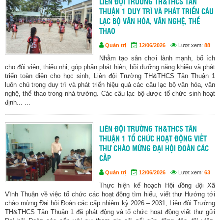
LIÊN ĐỘI TRƯỜNG TH&THCS TÂN
THUẬN 1 DUY TRÌ VÀ PHÁT TRIỂN CÂU
LẠC BỘ VĂN HÓA, VĂN NGHỆ, THỂ
THAO
Quản trị
12/06/2026
Lượt xem:
88
Nhằm tạo sân chơi lành mạnh, bổ ích
cho đội viên, thiếu nhi; góp phần phát hiện, bồi dưỡng năng khiếu và phát
triển toàn diện cho học sinh, Liên đội Trường TH&THCS Tân Thuận 1
luôn chú trọng duy trì và phát triển hiệu quả các câu lạc bộ văn hóa, văn
nghệ, thể thao trong nhà trường. Các câu lạc bộ được tổ chức sinh hoạt
định... ...
LIÊN ĐỘI TRƯỜNG TH&THCS TÂN
THUẬN 1 TỔ CHỨC HOẠT ĐỘNG VIẾT
THƯ CHÀO MỪNG ĐẠI HỘI ĐOÀN CÁC
CẤP
Quản trị
12/06/2026
Lượt xem:
63
Thực hiện kế hoạch Hội đồng đội Xã
Vĩnh Thuận về việc tổ chức các hoạt động tìm hiểu, viết thư Hướng tới
chào mừng Đại hội Đoàn các cấp nhiệm kỳ 2026 – 2031, Liên đội Trường
TH&THCS Tân Thuận 1 đã phát động và tổ chức hoạt động viết thư gửi