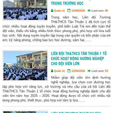
TRONG TRƯỜNG HỌC
Quản trị
12/06/2026
Lượt xem:
90
Trong năm học, Liên đội Trường
TH&THCS Tân Thuận 1 đã tích cực tổ
chức nhiều hoạt động tuyên truyền, phổ biến Luật Trẻ em đến toàn thể
đội viên, thiếu nhi bằng nhiều hình thức phong phú, phù hợp với lứa tuổi
học sinh. Nội dung tuyên truyền tập trung vào quyền và bổn phận của trẻ
em; kỹ năng phòng, chống bạo lực học đường, xâm hại... ...
LIÊN ĐỘI TH&THCS TÂN THUẬN 1 TỔ
CHỨC HOẠT ĐỘNG HƯỚNG NGHIỆP
CHO ĐỘI VIÊN LỚN
Quản trị
12/06/2026
Lượt xem:
93
Nhằm giúp đội viên lớn định hướng
nghề nghiệp, lựa chọn con đường học
tập phù hợp với năng lực, sở trường và nhu cầu của xã hội Liên đội
TH&THCS Tân Thuận 1 tổ chức hoạt động hướng nghiệp dành cho đội
viên lớn năm học 2025 – 2026. Hoạt động được tổ chức với nhiều nội
dung phong phú, thiết thực, phù hợp với tâm lý lứa... ...