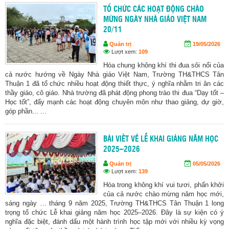
TỔ CHỨC CÁC HOẠT ĐỘNG CHÀO
MỪNG NGÀY NHÀ GIÁO VIỆT NAM
20/11
Quản trị
19/05/2026
Lượt xem:
109
Hòa chung không khí thi đua sôi nổi của
cả nước hướng về Ngày Nhà giáo Việt Nam, Trường TH&THCS Tân
Thuận 1 đã tổ chức nhiều hoạt động thiết thực, ý nghĩa nhằm tri ân các
thầy giáo, cô giáo. Nhà trường đã phát động phong trào thi đua “Dạy tốt –
Học tốt”, đẩy mạnh các hoạt động chuyên môn như thao giảng, dự giờ,
góp phần... ...
BÀI VIẾT VỀ LỄ KHAI GIẢNG NĂM HỌC
2025–2026
Quản trị
05/05/2026
Lượt xem:
139
Hòa trong không khí vui tươi, phấn khởi
của cả nước chào mừng năm học mới,
sáng ngày … tháng 9 năm 2025, Trường TH&THCS Tân Thuận 1 long
trọng tổ chức Lễ khai giảng năm học 2025–2026. Đây là sự kiện có ý
nghĩa đặc biệt, đánh dấu một hành trình học tập mới với nhiều kỳ vọng