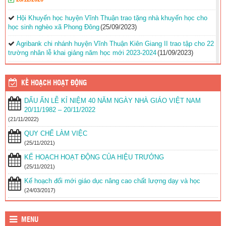
Hội Khuyến học huyện Vĩnh Thuận trao tặng nhà khuyến học cho
học sinh nghèo xã Phong Đông
(25/09/2023)
Agribank chi nhánh huyện Vĩnh Thuận Kiên Giang II trao tập cho 22
trường nhân lễ khai giảng năm học mới 2023-2024
(11/09/2023)
Đồng chí Nguyễn Văn Sạch dự lễ khai giảng năm học mới tại
huyện Vĩnh Thuận
(05/09/2023)
KẾ HOẠCH HOẠT ĐỘNG
Thư của Chủ tịch nước Võ Văn Thưởng gửi ngành giáo dục nhân
DẤU ẤN LỄ KỈ NIỆM 40 NĂM NGÀY NHÀ GIÁO VIỆT NAM
dịp khai giảng năm học 2023-2024
(04/09/2023)
20/11/1982 – 20/11/2022
(21/11/2022)
Phối hợp với ngành giáo dục trên địa bàn huyện Vĩnh Thuận trong
công tác thu hộ học phí
(30/08/2023)
QUY CHẾ LÀM VIỆC
(25/11/2021)
Vĩnh Thuận sẵn sàng cho năm học mới 2023-2024
(30/08/2023)
KẾ HOẠCH HOẠT ĐỘNG CỦA HIỆU TRƯỞNG
Tổng kết năm học 2022-2023 và triển khai phương hướng, nhiệm
(25/11/2021)
vụ trọng tâm năm học 2023-2024
(30/08/2023)
Kế hoạch đổi mới giáo dục nâng cao chất lượng dạy và học
Trao 20 suất quà cho học sinh có hoàn cảnh khó khăn trước thềm
(24/03/2017)
năm học mới
(25/08/2023)
Toà án nhân dân tỉnh Kiên Giang tặng Quỹ khuyến học huyện Vĩnh
MENU
Thuận trước thềm năm học 2023-2024
(15/08/2023)