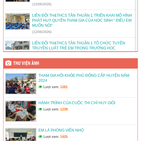
(12/06/2026)
LIÊN ĐỘI TH&THCS TÂN THUẬN 1 TRIỂN KHAI MÔ HÌNH
PHÁT HUY QUYỀN THAM GIA CỦA HỌC SINH “ ĐIỀU EM
MUỐN NÓI”
(12/06/2026)
LIÊN ĐỘI TH&THCS TÂN THUẬN 1 TỔ CHỨC TUYÊN
TRUYỀN LUẬT TRẺ EM TRONG TRƯỜNG HỌC
(12/06/2026)
THƯ VIỆN ẢNH
LIÊN ĐỘI TH&THCS TÂN THUẬN 1 TỔ CHỨC HOẠT ĐỘNG
HƯỚNG NGHIỆP CHO ĐỘI VIÊN LỚN
THAM GIA HỘI KHỎE PHÙ ĐỔNG CẤP HUYỆN NĂM
(12/06/2026)
2024
Lượt xem:
1281
LIÊN ĐỘI TRƯỜNG TH&THCS TÂN THUẬN 1 DUY TRÌ VÀ
PHÁT TRIỂN CÂU LẠC BỘ VĂN HÓA, VĂN NGHỆ, THỂ
THAO
HÀNH TRÌNH CỦA CUỘC THI CHỈ HUY GIỎI
(12/06/2026)
Lượt xem:
1239
LIÊN ĐỘI TRƯỜNG TH&THCS TÂN THUẬN 1 TỔ CHỨC
HOẠT ĐỘNG VIẾT THƯ CHÀO MỪNG ĐẠI HỘI ĐOÀN CÁC
CẤP
EM LÀ PHÓNG VIÊN NHỎ
(12/06/2026)
Lượt xem:
1425