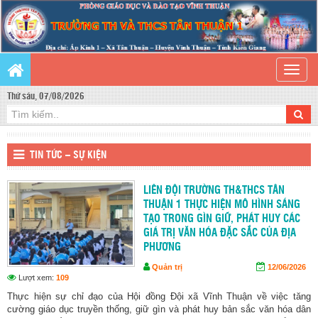
Toggle
naviga
Thứ sáu, 07/08/2026
TIN TỨC – SỰ KIỆN
LIÊN ĐỘI TRƯỜNG TH&THCS TÂN
THUẬN 1 THỰC HIỆN MÔ HÌNH SÁNG
TẠO TRONG GÌN GIỮ, PHÁT HUY CÁC
GIÁ TRỊ VĂN HÓA ĐẶC SẮC CỦA ĐỊA
PHƯƠNG
Quản trị
12/06/2026
Lượt xem:
109
Thực hiện sự chỉ đạo của Hội đồng Đội xã Vĩnh Thuận về việc tăng
cường giáo dục truyền thống, giữ gìn và phát huy bản sắc văn hóa dân