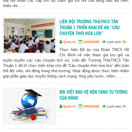
Đại hội Đoàn các cấp với sự tham gia sôi nổi của đông đảo đội viên,
thiếu nhi... ...
LIÊN ĐỘI TRƯỜNG TH&THCS TÂN
THUẬN 1 TRIỂN KHAI ĐỀ ÁN “CÂU
CHUYỆN THỜI HOA LỬA”
Quản trị
12/06/2026
Lượt xem:
50
Thực hiện Đề án của Đoàn TNCS Hồ
Chí Minh về việc tham gia lưu giữ và
tuyên truyền các câu chuyện lịch sử, Liên đội Trường TH&THCS Tân
Thuận 1 đã tổ chức triển khai chủ đề “Câu chuyện thời hoa lửa” đến toàn
thể đội viên, nhi đồng trong nhà trường. Hoạt động được thực hiện nhằm
góp phần giáo dục truyền thống cách mạng, lòng yêu nước, niềm... ...
BÀI VIẾT BẢO VỆ NỀN TẢNG TƯ TƯỞNG
CỦA ĐẢNG
Quản trị
29/05/2026
Lượt xem:
81
...