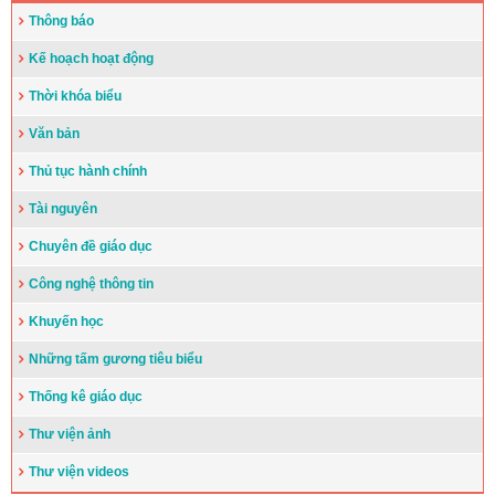
Thông báo
Đẩy nhanh tiến độ thi công “Công trình xây nhà khuyến học năm
2023” tặng học sinh nghèo vượt khó học giỏi hiện chưa có nhà
Kế hoạch hoạt động
ở
(10/08/2023)
Thời khóa biểu
Văn bản
Thủ tục hành chính
Tài nguyên
Chuyên đề giáo dục
Công nghệ thông tin
Khuyến học
Những tấm gương tiêu biểu
Thống kê giáo dục
Thư viện ảnh
Thư viện videos