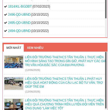
1814/KL-BGDĐT
(07/02/2023)
2496-QD-UBND
(10/10/2022)
2495-QD-UBND
(10/10/2022)
2494-QD-UBND
(10/10/2022)
888/TB-UBND
(31/08/2022)
2397/QĐ-UBND
(26/08/2022)
MỚI NHẤT
XEM NHIỀU
31/2022/NQ-HĐND
(16/08/2022)
LIÊN ĐỘI TRƯỜNG TH&THCS TÂN THUẬN 1 THỰC HIỆN
MÔ HÌNH SÁNG TẠO TRONG GÌN GIỮ, PHÁT HUY CÁC GIÁ
TRỊ VĂN HÓA ĐẶC SẮC CỦA ĐỊA PHƯƠNG
(12/06/2026)
LIÊN ĐỘI TRƯỜNG TH&THCS TÂN THUẬN 1 PHÁT HUY
HIỆU QUẢ HOẠT ĐỘNG CỦA CÂU LẠC BỘ TƯ VẤN, TRỢ
GIÚP TRẺ EM
(12/06/2026)
LIÊN ĐỘI TRƯỜNG TH&THCS TÂN THUẬN 1 THỰC HIỆN
HIỆU QUẢ CHƯƠNG TRÌNH RÈN LUYỆN ĐỘI VIÊN TRÊN
ỨNG DỤNG “LÀM VIỆC TỐT