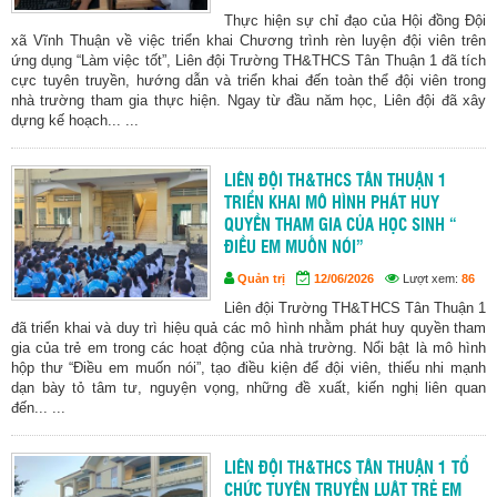
Thực hiện sự chỉ đạo của Hội đồng Đội
xã Vĩnh Thuận về việc triển khai Chương trình rèn luyện đội viên trên
ứng dụng “Làm việc tốt”, Liên đội Trường TH&THCS Tân Thuận 1 đã tích
cực tuyên truyền, hướng dẫn và triển khai đến toàn thể đội viên trong
nhà trường tham gia thực hiện. Ngay từ đầu năm học, Liên đội đã xây
dựng kế hoạch... ...
LIÊN ĐỘI TH&THCS TÂN THUẬN 1
TRIỂN KHAI MÔ HÌNH PHÁT HUY
QUYỀN THAM GIA CỦA HỌC SINH “
ĐIỀU EM MUỐN NÓI”
Quản trị
12/06/2026
Lượt xem:
86
Liên đội Trường TH&THCS Tân Thuận 1
đã triển khai và duy trì hiệu quả các mô hình nhằm phát huy quyền tham
gia của trẻ em trong các hoạt động của nhà trường. Nổi bật là mô hình
hộp thư “Điều em muốn nói”, tạo điều kiện để đội viên, thiếu nhi mạnh
dạn bày tỏ tâm tư, nguyện vọng, những đề xuất, kiến nghị liên quan
đến... ...
LIÊN ĐỘI TH&THCS TÂN THUẬN 1 TỔ
CHỨC TUYÊN TRUYỀN LUẬT TRẺ EM