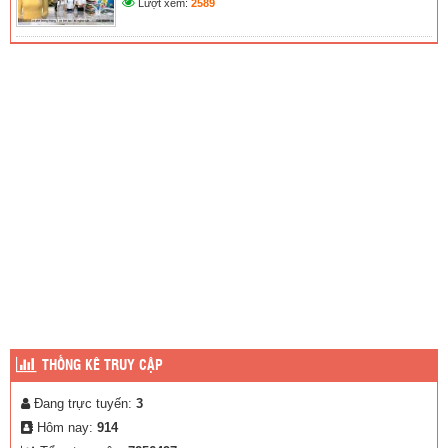
Lượt xem:
2589
THỐNG KÊ TRUY CẬP
Đang trực tuyến:
3
Hôm nay:
914