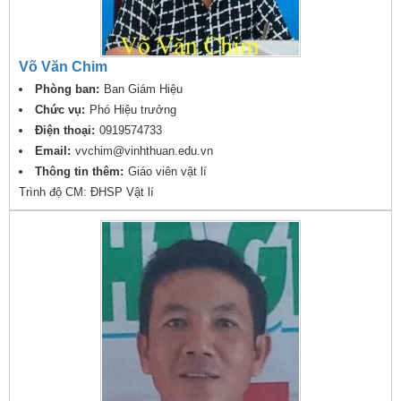
Võ Văn Chim
Phòng ban:
Ban Giám Hiệu
Chức vụ:
Phó Hiệu trưởng
Điện thoại:
0919574733
Email:
vvchim@vinhthuan.edu.vn
Thông tin thêm:
Giáo viên vật lí
Trình độ CM: ĐHSP Vật lí