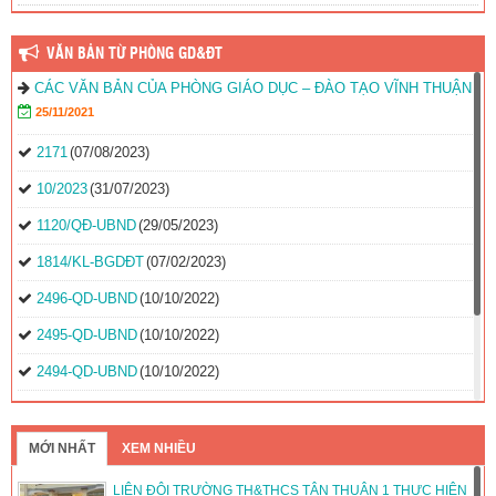
VĂN BẢN TỪ PHÒNG GD&ĐT
CÁC VĂN BẢN CỦA PHÒNG GIÁO DỤC – ĐÀO TẠO VĨNH THUẬN
25/11/2021
2171
(07/08/2023)
10/2023
(31/07/2023)
1120/QĐ-UBND
(29/05/2023)
1814/KL-BGDĐT
(07/02/2023)
2496-QD-UBND
(10/10/2022)
2495-QD-UBND
(10/10/2022)
2494-QD-UBND
(10/10/2022)
888/TB-UBND
(31/08/2022)
2397/QĐ-UBND
(26/08/2022)
MỚI NHẤT
XEM NHIỀU
31/2022/NQ-HĐND
(16/08/2022)
LIÊN ĐỘI TRƯỜNG TH&THCS TÂN THUẬN 1 THỰC HIỆN