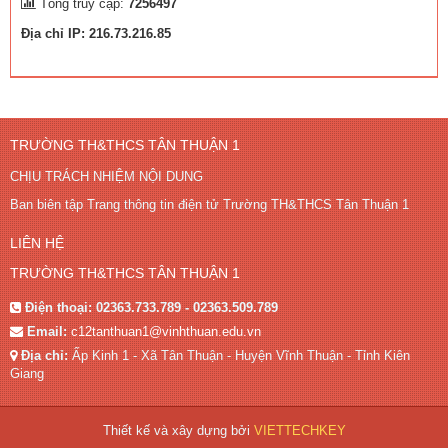
Tổng truy cập:
7256497
Địa chỉ IP: 216.73.216.85
TRƯỜNG TH&THCS TÂN THUẬN 1
CHỊU TRÁCH NHIỆM NỘI DUNG
Ban biên tập Trang thông tin điện tử Trường TH&THCS Tân Thuận 1
LIÊN HỆ
TRƯỜNG TH&THCS TÂN THUẬN 1
Điện thoại:
02363.733.789 - 02363.509.789
Email:
c12tanthuan1@vinhthuan.edu.vn
Địa chỉ:
Ấp Kinh 1 - Xã Tân Thuận - Huyện Vĩnh Thuận - Tỉnh Kiên
Giang
Thiết kế và xây dựng bởi
VIETTECHKEY