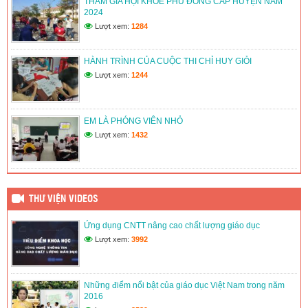
THAM GIA HỘI KHỎE PHÙ ĐỔNG CẤP HUYỆN NĂM
(12/06/2026)
2024
Lượt xem:
1284
LIÊN ĐỘI TRƯỜNG TH&THCS TÂN THUẬN 1 DUY TRÌ VÀ
PHÁT TRIỂN CÂU LẠC BỘ VĂN HÓA, VĂN NGHỆ, THỂ
THAO
HÀNH TRÌNH CỦA CUỘC THI CHỈ HUY GIỎI
(12/06/2026)
Lượt xem:
1244
LIÊN ĐỘI TRƯỜNG TH&THCS TÂN THUẬN 1 TỔ CHỨC
HOẠT ĐỘNG VIẾT THƯ CHÀO MỪNG ĐẠI HỘI ĐOÀN CÁC
CẤP
EM LÀ PHÓNG VIÊN NHỎ
(12/06/2026)
Lượt xem:
1432
THƯ VIỆN VIDEOS
Ứng dụng CNTT nâng cao chất lượng giáo dục
Lượt xem:
3992
Những điểm nổi bật của giáo dục Việt Nam trong năm
2016