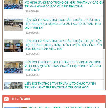
MÔ HÌNH SÁNG TẠO TRONG GÌN GIỮ, PHÁT HUY CÁC GIÁ
TRỊ VĂN HÓA ĐẶC SẮC CỦA ĐỊA PHƯƠNG
(12/06/2026)
LIÊN ĐỘI TRƯỜNG TH&THCS TÂN THUẬN 1 PHÁT HUY
HIỆU QUẢ HOẠT ĐỘNG CỦA CÂU LẠC BỘ TƯ VẤN, TRỢ
GIÚP TRẺ EM
(12/06/2026)
LIÊN ĐỘI TRƯỜNG TH&THCS TÂN THUẬN 1 THỰC HIỆN
HIỆU QUẢ CHƯƠNG TRÌNH RÈN LUYỆN ĐỘI VIÊN TRÊN
ỨNG DỤNG “LÀM VIỆC TỐT
(12/06/2026)
LIÊN ĐỘI TH&THCS TÂN THUẬN 1 TRIỂN KHAI MÔ HÌNH
PHÁT HUY QUYỀN THAM GIA CỦA HỌC SINH “ ĐIỀU EM
MUỐN NÓI”
(12/06/2026)
LIÊN ĐỘI TH&THCS TÂN THUẬN 1 TỔ CHỨC TUYÊN
TRUYỀN LUẬT TRẺ EM TRONG TRƯỜNG HỌC
(12/06/2026)
THƯ VIỆN ẢNH
LIÊN ĐỘI TH&THCS TÂN THUẬN 1 TỔ CHỨC HOẠT ĐỘNG
HƯỚNG NGHIỆP CHO ĐỘI VIÊN LỚN