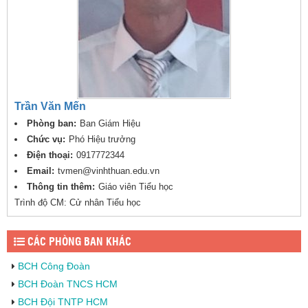
Trần Văn Mến
Phòng ban:
Ban Giám Hiệu
Chức vụ:
Phó Hiệu trưởng
Điện thoại:
0917772344
Email:
tvmen@vinhthuan.edu.vn
Thông tin thêm:
Giáo viên Tiểu học
Trình độ CM: Cử nhân Tiểu học
CÁC PHÒNG BAN KHÁC
BCH Công Đoàn
BCH Đoàn TNCS HCM
BCH Đội TNTP HCM