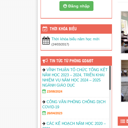
Đăng nhập
THỜI KHÓA BIỂU
Thời khóa biểu năm học mới
(24/03/2017)
TIN TỨC TỪ PHÒNG GD&ĐT
VĨNH THUẬN TỔ CHỨC TỔNG KẾT
NĂM HỌC 2023 – 2024, TRIỂN KHAI
NHIỆM VỤ NĂM HỌC 2024 – 2025
NGÀNH GIÁO DỤC
23/08/2024
CÔNG VĂN PHÒNG CHỐNG DỊCH
COVID-19
26/04/2023
B
CÁC KẾ HOẠCH NĂM HỌC 2020 –