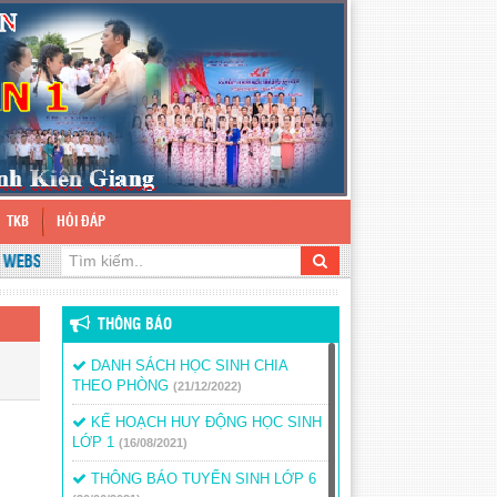
TKB
HỎI ĐÁP
BSITE TRƯỜNG TH&THCS TÂN THUẬN 1
THÔNG BÁO
DANH SÁCH HỌC SINH CHIA
THEO PHÒNG
(21/12/2022)
KẾ HOẠCH HUY ĐỘNG HỌC SINH
LỚP 1
(16/08/2021)
THÔNG BÁO TUYỂN SINH LỚP 6