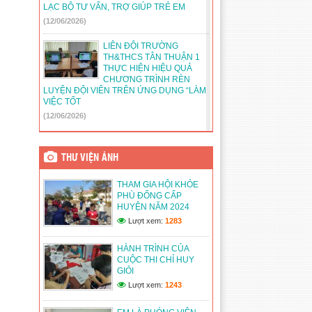
LẠC BỘ TƯ VẤN, TRỢ GIÚP TRẺ EM
(12/06/2026)
LIÊN ĐỘI TRƯỜNG
TH&THCS TÂN THUẬN 1
THỰC HIỆN HIỆU QUẢ
CHƯƠNG TRÌNH RÈN
LUYỆN ĐỘI VIÊN TRÊN ỨNG DỤNG “LÀM
VIỆC TỐT
(12/06/2026)
LIÊN ĐỘI TH&THCS TÂN
THUẬN 1 TRIỂN KHAI MÔ
THƯ VIỆN ẢNH
HÌNH PHÁT HUY QUYỀN
THAM GIA CỦA HỌC SINH
THAM GIA HỘI KHỎE
“ ĐIỀU EM MUỐN NÓI”
PHÙ ĐỔNG CẤP
(12/06/2026)
HUYỆN NĂM 2024
Lượt xem:
1283
LIÊN ĐỘI TH&THCS TÂN
THUẬN 1 TỔ CHỨC
TUYÊN TRUYỀN LUẬT
HÀNH TRÌNH CỦA
TRẺ EM TRONG TRƯỜNG
CUỘC THI CHỈ HUY
HỌC
GIỎI
(12/06/2026)
Lượt xem:
1243
LIÊN ĐỘI TH&THCS TÂN