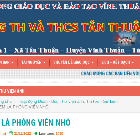
N BẢN
TÀI NGUYÊN
CHUYÊN ĐỀ GIÁO DỤC
LỊCH – KẾ HOẠCH
CHÀO MỪNG CÁC BẠN ĐẾN VỚI WE
THƯ VIỆN ẢNH
ng chủ
Hoạt động Đoàn - Đội
,
Thư viện ảnh
,
Tin tức - Sự kiện
EM LÀ PHÓNG VIÊN NHỎ
 LÀ PHÓNG VIÊN NHỎ
 trị
21/12/2022
Lượt xem:
1430