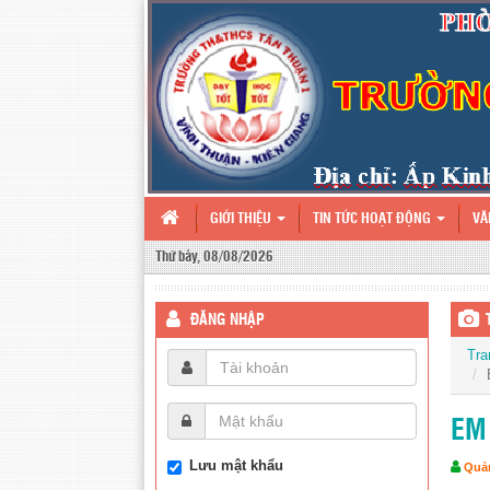
GIỚI THIỆU
TIN TỨC HOẠT ĐỘNG
VĂ
Thứ bảy, 08/08/2026
ĐĂNG NHẬP
Tra
EM
Lưu mật khẩu
Quản