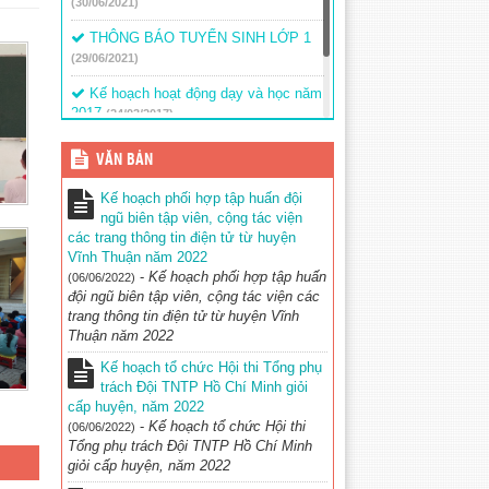
(30/06/2021)
THÔNG BÁO TUYỂN SINH LỚP 1
(29/06/2021)
Kế hoạch hoạt động dạy và học năm
2017
(24/03/2017)
Thông báo – Nhiệm vụ trong năm
VĂN BẢN
học mới
(24/03/2017)
Kế hoạch phối hợp tập huấn đội
ngũ biên tập viên, cộng tác viện
các trang thông tin điện tử từ huyện
Vĩnh Thuận năm 2022
-
Kế hoạch phối hợp tập huấn
(06/06/2022)
đội ngũ biên tập viên, cộng tác viện các
trang thông tin điện tử từ huyện Vĩnh
Thuận năm 2022
Kế hoạch tổ chức Hội thi Tổng phụ
trách Đội TNTP Hồ Chí Minh giỏi
cấp huyện, năm 2022
-
Kế hoạch tổ chức Hội thi
(06/06/2022)
Tổng phụ trách Đội TNTP Hồ Chí Minh
giỏi cấp huyện, năm 2022