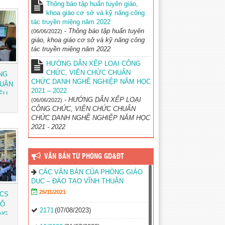
Thông báo tập huấn tuyên giáo,
khoa giáo cơ sở và kỹ năng công
tác truyền miệng năm 2022
-
Thông báo tập huấn tuyên
(06/06/2022)
giáo, khoa giáo cơ sở và kỹ năng công
tác truyền miệng năm 2022
HƯỚNG DẪN XẾP LOẠI CÔNG
CHỨC, VIÊN CHỨC CHUẨN
NG
CHỨC DANH NGHỀ NGHIỆP NĂM HỌC
HUẬN
2021 – 2022
IỆU
-
HƯỚNG DẪN XẾP LOẠI
(06/06/2022)
ÌNH
CÔNG CHỨC, VIÊN CHỨC CHUẨN
VIÊN
CHỨC DANH NGHỀ NGHIỆP NĂM HỌC
“LÀM
2021 - 2022
VĂN BẢN TỪ PHÒNG GD&ĐT
CÁC VĂN BẢN CỦA PHÒNG GIÁO
DỤC – ĐÀO TẠO VĨNH THUẬN
25/11/2021
HCS
TỔ
2171
(07/08/2023)
NG
CHO