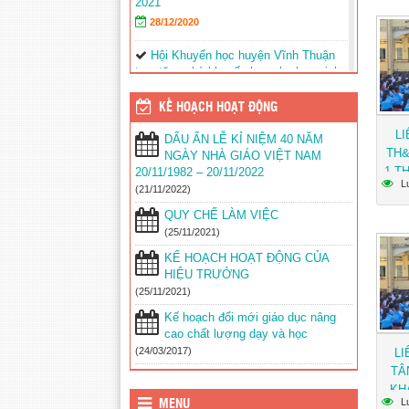
2021
28/12/2020
Hội Khuyến học huyện Vĩnh Thuận
trao tặng nhà khuyến học cho học sinh
nghèo xã Phong Đông
(25/09/2023)
KẾ HOẠCH HOẠT ĐỘNG
Agribank chi nhánh huyện Vĩnh
Thuận Kiên Giang II trao tập cho 22
L
DẤU ẤN LỄ KỈ NIỆM 40 NĂM
trường nhân lễ khai giảng năm học mới
TH&
NGÀY NHÀ GIÁO VIỆT NAM
2023-2024
(11/09/2023)
1 T
20/11/1982 – 20/11/2022
L
SÁN
(21/11/2022)
Đồng chí Nguyễn Văn Sạch dự lễ
GI
khai giảng năm học mới tại huyện Vĩnh
QUY CHẾ LÀM VIỆC
GIÁ
Thuận
(05/09/2023)
(25/11/2021)
SẮC
KẾ HOẠCH HOẠT ĐỘNG CỦA
Thư của Chủ tịch nước Võ Văn
HIỆU TRƯỞNG
Thưởng gửi ngành giáo dục nhân dịp
(25/11/2021)
khai giảng năm học 2023-
2024
(04/09/2023)
Kế hoạch đổi mới giáo dục nâng
cao chất lượng dạy và học
Phối hợp với ngành giáo dục trên địa
(24/03/2017)
LI
bàn huyện Vĩnh Thuận trong công tác
TÂ
thu hộ học phí
(30/08/2023)
KH
L
Vĩnh Thuận sẵn sàng cho năm học
MENU
HUY