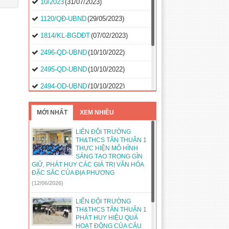
10/2023
(31/07/2023)
N
1120/QĐ-UBND
(29/05/2023)
1814/KL-BGDĐT
(07/02/2023)
2496-QD-UBND
(10/10/2022)
2495-QD-UBND
(10/10/2022)
2494-QD-UBND
(10/10/2022)
888/TB-UBND
(31/08/2022)
MỚI NHẤT
XEM NHIỀU
2397/QĐ-UBND
(26/08/2022)
LIÊN ĐỘI TRƯỜNG
31/2022/NQ-HĐND
(16/08/2022)
TH&THCS TÂN THUẬN 1
THỰC HIỆN MÔ HÌNH
SÁNG TẠO TRONG GÌN
GIỮ, PHÁT HUY CÁC GIÁ TRỊ VĂN HÓA
ĐẶC SẮC CỦA ĐỊA PHƯƠNG
(12/06/2026)
LIÊN ĐỘI TRƯỜNG
TH&THCS TÂN THUẬN 1
PHÁT HUY HIỆU QUẢ
HOẠT ĐỘNG CỦA CÂU