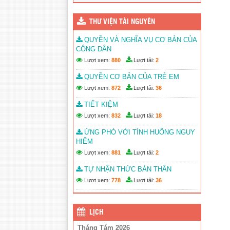
THƯ VIỆN TÀI NGUYÊN
QUYỀN VÀ NGHĨA VỤ CƠ BẢN CỦA
CÔNG DÂN
Lượt xem:
880
Lượt tải:
2
QUYỀN CƠ BẢN CỦA TRẺ EM
Lượt xem:
872
Lượt tải:
36
TIẾT KIỆM
Lượt xem:
832
Lượt tải:
18
ỨNG PHÓ VỚI TÌNH HUỐNG NGUY
HIỂM
Lượt xem:
881
Lượt tải:
2
TỰ NHẬN THỨC BẢN THÂN
Lượt xem:
778
Lượt tải:
36
LỊCH
Tháng Tám 2026