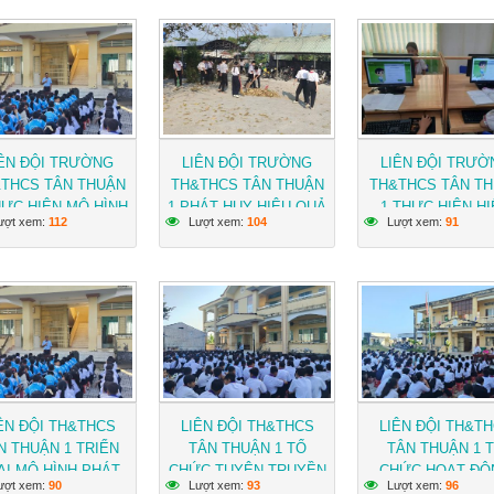
IÊN ĐỘI TRƯỜNG
LIÊN ĐỘI TRƯỜNG
LIÊN ĐỘI TRƯỜ
THCS TÂN THUẬN
TH&THCS TÂN THUẬN
TH&THCS TÂN T
HỰC HIỆN MÔ HÌNH
1 PHÁT HUY HIỆU QUẢ
1 THỰC HIỆN H
ượt xem:
112
Lượt xem:
104
Lượt xem:
91
G TẠO TRONG GÌN
HOẠT ĐỘNG CỦA CÂU
QUẢ CHƯƠNG TR
Ữ, PHÁT HUY CÁC
LẠC BỘ TƯ VẤN, TRỢ
RÈN LUYỆN ĐỘI 
 TRỊ VĂN HÓA ĐẶC
GIÚP TRẺ EM
TRÊN ỨNG DỤNG 
 CỦA ĐỊA PHƯƠNG
VIỆC TỐT
ÊN ĐỘI TH&THCS
LIÊN ĐỘI TH&THCS
LIÊN ĐỘI TH&T
N THUẬN 1 TRIỂN
TÂN THUẬN 1 TỔ
TÂN THUẬN 1 
AI MÔ HÌNH PHÁT
CHỨC TUYÊN TRUYỀN
CHỨC HOẠT ĐỘ
ượt xem:
90
Lượt xem:
93
Lượt xem:
96
 QUYỀN THAM GIA
LUẬT TRẺ EM TRONG
HƯỚNG NGHIỆP 