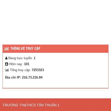
THỐNG KÊ TRUY CẬP
Đang trực tuyến:
1
Hôm nay:
101
Tổng truy cập:
7253323
Địa chỉ IP: 216.73.216.84
TRƯỜNG TH&THCS TÂN THUẬN 1