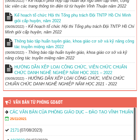
-
Kế hoạch phối hợp tập huấn đội ngũ biên tập viên, cộng
(06/06/2022)
tác viện các trang thông tin điện tử từ huyện Vĩnh Thuận năm 2022
Kế hoạch tổ chức Hội thi Tổng phụ trách Đội TNTP Hồ Chí Minh
giỏi cấp huyện, năm 2022
-
Kế hoạch tổ chức Hội thi Tổng phụ trách Đội TNTP Hồ Chí
(06/06/2022)
Minh giỏi cấp huyện, năm 2022
Thông báo tập huấn tuyên giáo, khoa giáo cơ sở và kỹ năng công
tác truyền miệng năm 2022
-
Thông báo tập huấn tuyên giáo, khoa giáo cơ sở và kỹ
(06/06/2022)
năng công tác truyền miệng năm 2022
HƯỚNG DẪN XẾP LOẠI CÔNG CHỨC, VIÊN CHỨC CHUẨN
CHỨC DANH NGHỀ NGHIỆP NĂM HỌC 2021 – 2022
-
HƯỚNG DẪN XẾP LOẠI CÔNG CHỨC, VIÊN CHỨC
(06/06/2022)
CHUẨN CHỨC DANH NGHỀ NGHIỆP NĂM HỌC 2021 - 2022
VĂN BẢN TỪ PHÒNG GD&ĐT
CÁC VĂN BẢN CỦA PHÒNG GIÁO DỤC – ĐÀO TẠO VĨNH THUẬN
25/11/2021
2171
(07/08/2023)