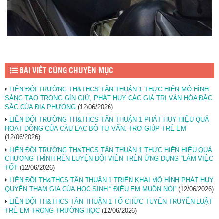
BÀI VIẾT CÙNG CHUYÊN MỤC
LIÊN ĐỘI TRƯỜNG TH&THCS TÂN THUẬN 1 THỰC HIỆN MÔ HÌNH
SÁNG TẠO TRONG GÌN GIỮ, PHÁT HUY CÁC GIÁ TRỊ VĂN HÓA ĐẶC
SẮC CỦA ĐỊA PHƯƠNG
(12/06/2026)
LIÊN ĐỘI TRƯỜNG TH&THCS TÂN THUẬN 1 PHÁT HUY HIỆU QUẢ
HOẠT ĐỘNG CỦA CÂU LẠC BỘ TƯ VẤN, TRỢ GIÚP TRẺ EM
(12/06/2026)
LIÊN ĐỘI TRƯỜNG TH&THCS TÂN THUẬN 1 THỰC HIỆN HIỆU QUẢ
CHƯƠNG TRÌNH RÈN LUYỆN ĐỘI VIÊN TRÊN ỨNG DỤNG “LÀM VIỆC
TỐT
(12/06/2026)
LIÊN ĐỘI TH&THCS TÂN THUẬN 1 TRIỂN KHAI MÔ HÌNH PHÁT HUY
QUYỀN THAM GIA CỦA HỌC SINH “ ĐIỀU EM MUỐN NÓI”
(12/06/2026)
LIÊN ĐỘI TH&THCS TÂN THUẬN 1 TỔ CHỨC TUYÊN TRUYỀN LUẬT
TRẺ EM TRONG TRƯỜNG HỌC
(12/06/2026)