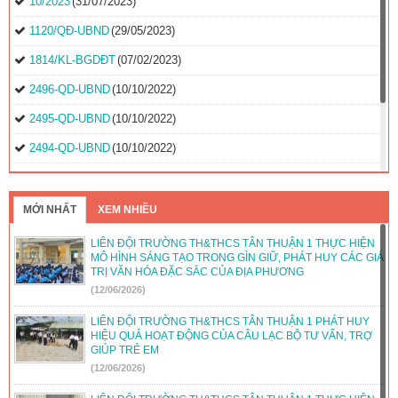
10/2023
(31/07/2023)
1120/QĐ-UBND
(29/05/2023)
1814/KL-BGDĐT
(07/02/2023)
2496-QD-UBND
(10/10/2022)
2495-QD-UBND
(10/10/2022)
2494-QD-UBND
(10/10/2022)
888/TB-UBND
(31/08/2022)
2397/QĐ-UBND
(26/08/2022)
MỚI NHẤT
XEM NHIỀU
31/2022/NQ-HĐND
(16/08/2022)
LIÊN ĐỘI TRƯỜNG TH&THCS TÂN THUẬN 1 THỰC HIỆN
MÔ HÌNH SÁNG TẠO TRONG GÌN GIỮ, PHÁT HUY CÁC GIÁ
TRỊ VĂN HÓA ĐẶC SẮC CỦA ĐỊA PHƯƠNG
(12/06/2026)
LIÊN ĐỘI TRƯỜNG TH&THCS TÂN THUẬN 1 PHÁT HUY
HIỆU QUẢ HOẠT ĐỘNG CỦA CÂU LẠC BỘ TƯ VẤN, TRỢ
GIÚP TRẺ EM
(12/06/2026)