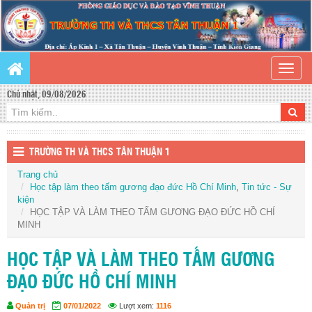
Toggle
naviga
Chủ nhật, 09/08/2026
TRƯỜNG TH VÀ THCS TÂN THUẬN 1
Trang chủ
Học tập làm theo tấm gương đạo đức Hồ Chí Minh
,
Tin tức - Sự
kiện
HỌC TẬP VÀ LÀM THEO TẤM GƯƠNG ĐẠO ĐỨC HỒ CHÍ
MINH
HỌC TẬP VÀ LÀM THEO TẤM GƯƠNG
ĐẠO ĐỨC HỒ CHÍ MINH
Quản trị
07/01/2022
Lượt xem:
1116