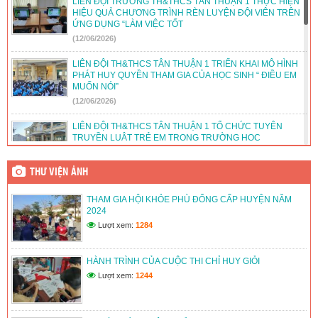
LIÊN ĐỘI TRƯỜNG TH&THCS TÂN THUẬN 1 THỰC HIỆN
HIỆU QUẢ CHƯƠNG TRÌNH RÈN LUYỆN ĐỘI VIÊN TRÊN
ỨNG DỤNG “LÀM VIỆC TỐT
(12/06/2026)
LIÊN ĐỘI TH&THCS TÂN THUẬN 1 TRIỂN KHAI MÔ HÌNH
PHÁT HUY QUYỀN THAM GIA CỦA HỌC SINH “ ĐIỀU EM
MUỐN NÓI”
(12/06/2026)
LIÊN ĐỘI TH&THCS TÂN THUẬN 1 TỔ CHỨC TUYÊN
TRUYỀN LUẬT TRẺ EM TRONG TRƯỜNG HỌC
(12/06/2026)
THƯ VIỆN ẢNH
LIÊN ĐỘI TH&THCS TÂN THUẬN 1 TỔ CHỨC HOẠT ĐỘNG
HƯỚNG NGHIỆP CHO ĐỘI VIÊN LỚN
THAM GIA HỘI KHỎE PHÙ ĐỔNG CẤP HUYỆN NĂM
(12/06/2026)
2024
Lượt xem:
1284
LIÊN ĐỘI TRƯỜNG TH&THCS TÂN THUẬN 1 DUY TRÌ VÀ
PHÁT TRIỂN CÂU LẠC BỘ VĂN HÓA, VĂN NGHỆ, THỂ
THAO
HÀNH TRÌNH CỦA CUỘC THI CHỈ HUY GIỎI
(12/06/2026)
Lượt xem:
1244
LIÊN ĐỘI TRƯỜNG TH&THCS TÂN THUẬN 1 TỔ CHỨC
HOẠT ĐỘNG VIẾT THƯ CHÀO MỪNG ĐẠI HỘI ĐOÀN CÁC
CẤP