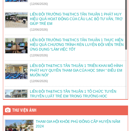
(12/06/2026)
LIÊN ĐỘI TRƯỜNG TH&THCS TÂN THUẬN 1 PHÁT HUY
HIỆU QUẢ HOẠT ĐỘNG CỦA CÂU LẠC BỘ TƯ VẤN, TRỢ
GIÚP TRẺ EM
(12/06/2026)
LIÊN ĐỘI TRƯỜNG TH&THCS TÂN THUẬN 1 THỰC HIỆN
HIỆU QUẢ CHƯƠNG TRÌNH RÈN LUYỆN ĐỘI VIÊN TRÊN
ỨNG DỤNG “LÀM VIỆC TỐT
(12/06/2026)
LIÊN ĐỘI TH&THCS TÂN THUẬN 1 TRIỂN KHAI MÔ HÌNH
PHÁT HUY QUYỀN THAM GIA CỦA HỌC SINH “ ĐIỀU EM
MUỐN NÓI”
(12/06/2026)
LIÊN ĐỘI TH&THCS TÂN THUẬN 1 TỔ CHỨC TUYÊN
TRUYỀN LUẬT TRẺ EM TRONG TRƯỜNG HỌC
(12/06/2026)
THƯ VIỆN ẢNH
LIÊN ĐỘI TH&THCS TÂN THUẬN 1 TỔ CHỨC HOẠT ĐỘNG
HƯỚNG NGHIỆP CHO ĐỘI VIÊN LỚN
THAM GIA HỘI KHỎE PHÙ ĐỔNG CẤP HUYỆN NĂM
(12/06/2026)
2024