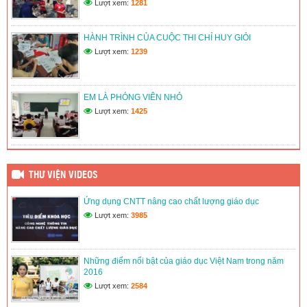
Lượt xem:
1281
LIÊN ĐỘI TRƯỜNG TH&THCS TÂN THUẬN 1 DUY TRÌ VÀ
PHÁT TRIỂN CÂU LẠC BỘ VĂN HÓA, VĂN NGHỆ, THỂ
THAO
HÀNH TRÌNH CỦA CUỘC THI CHỈ HUY GIỎI
(12/06/2026)
Lượt xem:
1239
LIÊN ĐỘI TRƯỜNG TH&THCS TÂN THUẬN 1 TỔ CHỨC
HOẠT ĐỘNG VIẾT THƯ CHÀO MỪNG ĐẠI HỘI ĐOÀN CÁC
CẤP
EM LÀ PHÓNG VIÊN NHỎ
(12/06/2026)
Lượt xem:
1425
THƯ VIỆN VIDEOS
Ứng dụng CNTT nâng cao chất lượng giáo dục
Lượt xem:
3985
Những điểm nổi bật của giáo dục Việt Nam trong năm
2016
Lượt xem:
2584