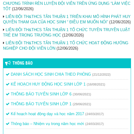
CHƯƠNG TRÌNH RÈN LUYỆN ĐỘI VIÊN TRÊN ỨNG DỤNG “LÀM VIỆC
TỐT
(12/06/2026)
LIÊN ĐỘI TH&THCS TÂN THUẬN 1 TRIỂN KHAI MÔ HÌNH PHÁT HUY
QUYỀN THAM GIA CỦA HỌC SINH “ ĐIỀU EM MUỐN NÓI”
(12/06/2026)
LIÊN ĐỘI TH&THCS TÂN THUẬN 1 TỔ CHỨC TUYÊN TRUYỀN LUẬT
TRẺ EM TRONG TRƯỜNG HỌC
(12/06/2026)
LIÊN ĐỘI TH&THCS TÂN THUẬN 1 TỔ CHỨC HOẠT ĐỘNG HƯỚNG
NGHIỆP CHO ĐỘI VIÊN LỚN
(12/06/2026)
THÔNG BÁO
DANH SÁCH HỌC SINH CHIA THEO PHÒNG
(21/12/2022)
KẾ HOẠCH HUY ĐỘNG HỌC SINH LỚP 1
(16/08/2021)
THÔNG BÁO TUYỂN SINH LỚP 6
(30/06/2021)
THÔNG BÁO TUYỂN SINH LỚP 1
(29/06/2021)
Kế hoạch hoạt động dạy và học năm 2017
(24/03/2017)
Thông báo – Nhiệm vụ trong năm học mới
(24/03/2017)