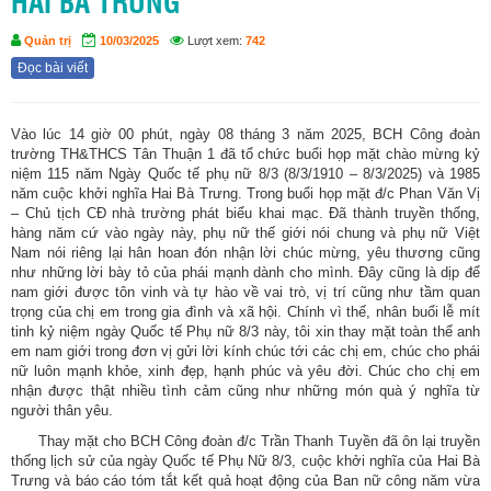
HAI BÀ TRƯNG
Quản trị
10/03/2025
Lượt xem:
742
Đọc bài viết
Vào lúc 14 giờ 00 phút, ngày 08 tháng 3 năm 2025, BCH Công đoàn
trường TH&THCS Tân Thuận 1 đã tổ chức buổi họp mặt chào mừng kỷ
niệm 115 năm Ngày Quốc tế phụ nữ 8/3 (8/3/1910 – 8/3/2025) và 1985
năm cuộc khởi nghĩa Hai Bà Trưng. Trong buổi họp mặt đ/c Phan Văn Vị
– Chủ tịch CĐ nhà trường phát biểu khai mạc. Đã thành truyền thống,
hàng năm cứ vào ngày này, phụ nữ thế giới nói chung và phụ nữ Việt
Nam nói riêng lại hân hoan đón nhận lời chúc mừng, yêu thương cũng
như những lời bày tỏ của phái mạnh dành cho mình. Đây cũng là dịp để
nam giới được tôn vinh và tự hào về vai trò, vị trí cũng như tầm quan
trọng của chị em trong gia đình và xã hội. Chính vì thế, nhân buổi lễ mít
tinh kỷ niệm ngày Quốc tế Phụ nữ 8/3 này, tôi xin thay mặt toàn thể anh
em nam giới trong đơn vị gửi lời kính chúc tới các chị em, chúc cho phái
nữ luôn mạnh khỏe, xinh đẹp, hạnh phúc và yêu đời. Chúc cho chị em
nhận được thật nhiều tình cảm cũng như những món quà ý nghĩa từ
người thân yêu.
Thay mặt cho BCH Công đoàn đ/c Trần Thanh Tuyền đã ôn lại truyền
thống lịch sử của ngày Quốc tế Phụ Nữ 8/3, cuộc khởi nghĩa của Hai Bà
Trưng và báo cáo tóm tắt kết quả hoạt động của Ban nữ công năm vừa