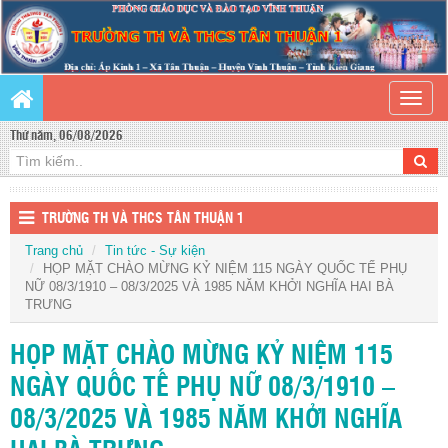
Toggle
naviga
Thứ năm, 06/08/2026
TRƯỜNG TH VÀ THCS TÂN THUẬN 1
Trang chủ
Tin tức - Sự kiện
HỌP MẶT CHÀO MỪNG KỶ NIỆM 115 NGÀY QUỐC TẾ PHỤ
NỮ 08/3/1910 – 08/3/2025 VÀ 1985 NĂM KHỞI NGHĨA HAI BÀ
TRƯNG
HỌP MẶT CHÀO MỪNG KỶ NIỆM 115
NGÀY QUỐC TẾ PHỤ NỮ 08/3/1910 –
08/3/2025 VÀ 1985 NĂM KHỞI NGHĨA