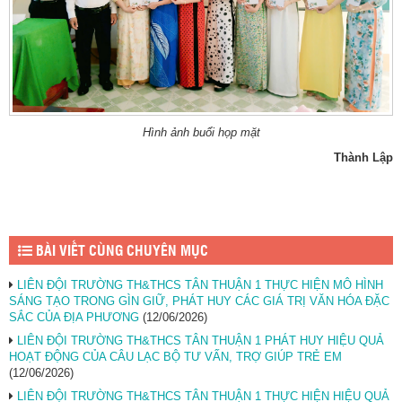
Hình ảnh buổi họp mặt
Thành Lập
BÀI VIẾT CÙNG CHUYÊN MỤC
LIÊN ĐỘI TRƯỜNG TH&THCS TÂN THUẬN 1 THỰC HIỆN MÔ HÌNH
SÁNG TẠO TRONG GÌN GIỮ, PHÁT HUY CÁC GIÁ TRỊ VĂN HÓA ĐẶC
SẮC CỦA ĐỊA PHƯƠNG
(12/06/2026)
LIÊN ĐỘI TRƯỜNG TH&THCS TÂN THUẬN 1 PHÁT HUY HIỆU QUẢ
HOẠT ĐỘNG CỦA CÂU LẠC BỘ TƯ VẤN, TRỢ GIÚP TRẺ EM
(12/06/2026)
LIÊN ĐỘI TRƯỜNG TH&THCS TÂN THUẬN 1 THỰC HIỆN HIỆU QUẢ