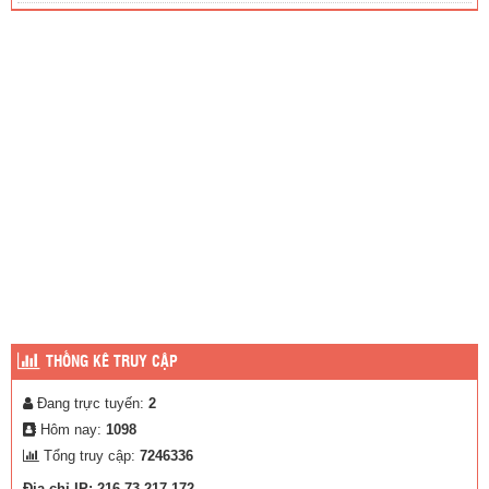
THỐNG KÊ TRUY CẬP
Đang trực tuyến:
2
Hôm nay:
1098
Tổng truy cập:
7246336
Địa chỉ IP: 216.73.217.172