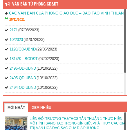
VĂN BẢN TỪ PHÒNG GD&ĐT
CÁC VĂN BẢN CỦA PHÒNG GIÁO DỤC – ĐÀO TẠO VĨNH THUẬN
25/11/2021
2171
(07/08/2023)
10/2023
(31/07/2023)
1120/QĐ-UBND
(29/05/2023)
1814/KL-BGDĐT
(07/02/2023)
2496-QD-UBND
(10/10/2022)
2495-QD-UBND
(10/10/2022)
2494-QD-UBND
(10/10/2022)
888/TB-UBND
(31/08/2022)
2397/QĐ-UBND
(26/08/2022)
MỚI NHẤT
XEM NHIỀU
31/2022/NQ-HĐND
(16/08/2022)
LIÊN ĐỘI TRƯỜNG TH&THCS TÂN THUẬN 1 THỰC HIỆN
MÔ HÌNH SÁNG TẠO TRONG GÌN GIỮ, PHÁT HUY CÁC GIÁ
TRỊ VĂN HÓA ĐẶC SẮC CỦA ĐỊA PHƯƠNG