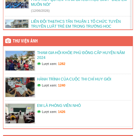
MUỐN NÓI”
(12/06/2026)
LIÊN ĐỘI TH&THCS TÂN THUẬN 1 TỔ CHỨC TUYÊN
TRUYỀN LUẬT TRẺ EM TRONG TRƯỜNG HỌC
(12/06/2026)
THƯ VIỆN ẢNH
LIÊN ĐỘI TH&THCS TÂN THUẬN 1 TỔ CHỨC HOẠT ĐỘNG
HƯỚNG NGHIỆP CHO ĐỘI VIÊN LỚN
THAM GIA HỘI KHỎE PHÙ ĐỔNG CẤP HUYỆN NĂM
(12/06/2026)
2024
Lượt xem:
1282
LIÊN ĐỘI TRƯỜNG TH&THCS TÂN THUẬN 1 DUY TRÌ VÀ
PHÁT TRIỂN CÂU LẠC BỘ VĂN HÓA, VĂN NGHỆ, THỂ
THAO
HÀNH TRÌNH CỦA CUỘC THI CHỈ HUY GIỎI
(12/06/2026)
Lượt xem:
1240
LIÊN ĐỘI TRƯỜNG TH&THCS TÂN THUẬN 1 TỔ CHỨC
HOẠT ĐỘNG VIẾT THƯ CHÀO MỪNG ĐẠI HỘI ĐOÀN CÁC
CẤP
EM LÀ PHÓNG VIÊN NHỎ
(12/06/2026)
Lượt xem:
1426