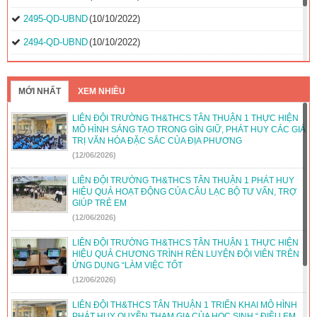
2495-QD-UBND
(10/10/2022)
2494-QD-UBND
(10/10/2022)
888/TB-UBND
(31/08/2022)
2397/QĐ-UBND
(26/08/2022)
MỚI NHẤT
XEM NHIỀU
31/2022/NQ-HĐND
(16/08/2022)
LIÊN ĐỘI TRƯỜNG TH&THCS TÂN THUẬN 1 THỰC HIỆN
MÔ HÌNH SÁNG TẠO TRONG GÌN GIỮ, PHÁT HUY CÁC GIÁ
TRỊ VĂN HÓA ĐẶC SẮC CỦA ĐỊA PHƯƠNG
(12/06/2026)
LIÊN ĐỘI TRƯỜNG TH&THCS TÂN THUẬN 1 PHÁT HUY
HIỆU QUẢ HOẠT ĐỘNG CỦA CÂU LẠC BỘ TƯ VẤN, TRỢ
GIÚP TRẺ EM
(12/06/2026)
LIÊN ĐỘI TRƯỜNG TH&THCS TÂN THUẬN 1 THỰC HIỆN
HIỆU QUẢ CHƯƠNG TRÌNH RÈN LUYỆN ĐỘI VIÊN TRÊN
ỨNG DỤNG “LÀM VIỆC TỐT
(12/06/2026)
LIÊN ĐỘI TH&THCS TÂN THUẬN 1 TRIỂN KHAI MÔ HÌNH
PHÁT HUY QUYỀN THAM GIA CỦA HỌC SINH “ ĐIỀU EM