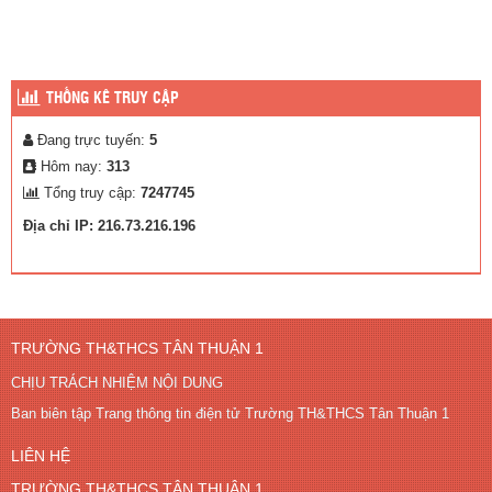
THỐNG KÊ TRUY CẬP
Đang trực tuyến:
5
Hôm nay:
313
Tổng truy cập:
7247745
Địa chỉ IP: 216.73.216.196
TRƯỜNG TH&THCS TÂN THUẬN 1
CHỊU TRÁCH NHIỆM NỘI DUNG
Ban biên tập Trang thông tin điện tử Trường TH&THCS Tân Thuận 1
LIÊN HỆ
TRƯỜNG TH&THCS TÂN THUẬN 1