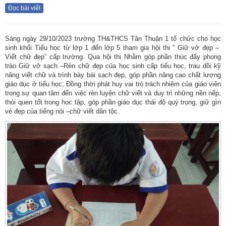
Đọc bài viết
Sáng ngày 29/10/2023 trường TH&THCS Tân Thuận 1 tổ chức cho học
sinh khối Tiểu học từ lớp 1 đến lớp 5 tham gia hội thi ” Giữ vở đẹp –
Viết chữ đẹp” cấp trường. Qua hội thi Nhằm góp phần thúc đẩy phong
trào Giữ vở sạch –Rèn chữ đẹp của học sinh cấp tiểu học, trau dồi kỹ
năng viết chữ và trình bày bài sạch đẹp, góp phần nâng cao chất lượng
giáo dục ở tiểu học; Đồng thời phát huy vai trò trách nhiệm của giáo viên
trong sự quan tâm đến việc rèn luyện chữ viết và duy trì những nền nếp,
thói quen tốt trong học tập, góp phần giáo dục thái độ quý trọng, giữ gìn
vẻ đẹp của tiếng nói –chữ viết dân tộc.