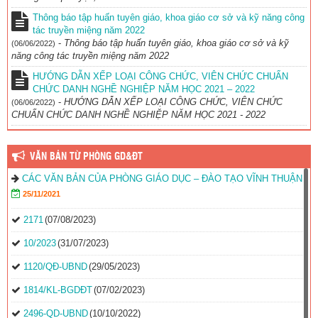
Thông báo tập huấn tuyên giáo, khoa giáo cơ sở và kỹ năng công
tác truyền miệng năm 2022
-
Thông báo tập huấn tuyên giáo, khoa giáo cơ sở và kỹ
(06/06/2022)
năng công tác truyền miệng năm 2022
HƯỚNG DẪN XẾP LOẠI CÔNG CHỨC, VIÊN CHỨC CHUẨN
CHỨC DANH NGHỀ NGHIỆP NĂM HỌC 2021 – 2022
-
HƯỚNG DẪN XẾP LOẠI CÔNG CHỨC, VIÊN CHỨC
(06/06/2022)
CHUẨN CHỨC DANH NGHỀ NGHIỆP NĂM HỌC 2021 - 2022
VĂN BẢN TỪ PHÒNG GD&ĐT
CÁC VĂN BẢN CỦA PHÒNG GIÁO DỤC – ĐÀO TẠO VĨNH THUẬN
25/11/2021
2171
(07/08/2023)
10/2023
(31/07/2023)
1120/QĐ-UBND
(29/05/2023)
1814/KL-BGDĐT
(07/02/2023)
2496-QD-UBND
(10/10/2022)