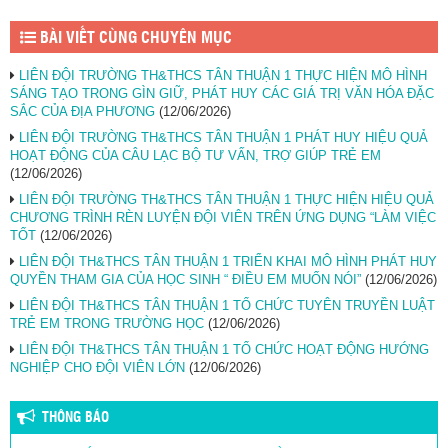
BÀI VIẾT CÙNG CHUYÊN MỤC
LIÊN ĐỘI TRƯỜNG TH&THCS TÂN THUẬN 1 THỰC HIỆN MÔ HÌNH
SÁNG TẠO TRONG GÌN GIỮ, PHÁT HUY CÁC GIÁ TRỊ VĂN HÓA ĐẶC
SẮC CỦA ĐỊA PHƯƠNG
(12/06/2026)
LIÊN ĐỘI TRƯỜNG TH&THCS TÂN THUẬN 1 PHÁT HUY HIỆU QUẢ
HOẠT ĐỘNG CỦA CÂU LẠC BỘ TƯ VẤN, TRỢ GIÚP TRẺ EM
(12/06/2026)
LIÊN ĐỘI TRƯỜNG TH&THCS TÂN THUẬN 1 THỰC HIỆN HIỆU QUẢ
CHƯƠNG TRÌNH RÈN LUYỆN ĐỘI VIÊN TRÊN ỨNG DỤNG “LÀM VIỆC
TỐT
(12/06/2026)
LIÊN ĐỘI TH&THCS TÂN THUẬN 1 TRIỂN KHAI MÔ HÌNH PHÁT HUY
QUYỀN THAM GIA CỦA HỌC SINH “ ĐIỀU EM MUỐN NÓI”
(12/06/2026)
LIÊN ĐỘI TH&THCS TÂN THUẬN 1 TỔ CHỨC TUYÊN TRUYỀN LUẬT
TRẺ EM TRONG TRƯỜNG HỌC
(12/06/2026)
LIÊN ĐỘI TH&THCS TÂN THUẬN 1 TỔ CHỨC HOẠT ĐỘNG HƯỚNG
NGHIỆP CHO ĐỘI VIÊN LỚN
(12/06/2026)
THÔNG BÁO