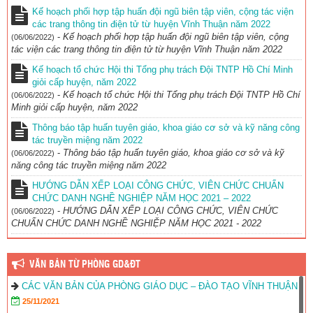
Kế hoạch phối hợp tập huấn đội ngũ biên tập viên, cộng tác viện
các trang thông tin điện tử từ huyện Vĩnh Thuận năm 2022
-
Kế hoạch phối hợp tập huấn đội ngũ biên tập viên, cộng
(06/06/2022)
tác viện các trang thông tin điện tử từ huyện Vĩnh Thuận năm 2022
Kế hoạch tổ chức Hội thi Tổng phụ trách Đội TNTP Hồ Chí Minh
giỏi cấp huyện, năm 2022
-
Kế hoạch tổ chức Hội thi Tổng phụ trách Đội TNTP Hồ Chí
(06/06/2022)
Minh giỏi cấp huyện, năm 2022
Thông báo tập huấn tuyên giáo, khoa giáo cơ sở và kỹ năng công
tác truyền miệng năm 2022
-
Thông báo tập huấn tuyên giáo, khoa giáo cơ sở và kỹ
(06/06/2022)
năng công tác truyền miệng năm 2022
HƯỚNG DẪN XẾP LOẠI CÔNG CHỨC, VIÊN CHỨC CHUẨN
CHỨC DANH NGHỀ NGHIỆP NĂM HỌC 2021 – 2022
-
HƯỚNG DẪN XẾP LOẠI CÔNG CHỨC, VIÊN CHỨC
(06/06/2022)
CHUẨN CHỨC DANH NGHỀ NGHIỆP NĂM HỌC 2021 - 2022
VĂN BẢN TỪ PHÒNG GD&ĐT
CÁC VĂN BẢN CỦA PHÒNG GIÁO DỤC – ĐÀO TẠO VĨNH THUẬN
25/11/2021