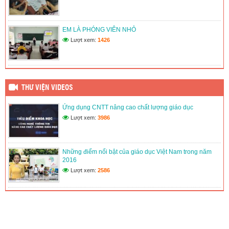
LIÊN ĐỘI TRƯỜNG TH&THCS TÂN THUẬN 1 TỔ CHỨC
HOẠT ĐỘNG VIẾT THƯ CHÀO MỪNG ĐẠI HỘI ĐOÀN CÁC
CẤP
EM LÀ PHÓNG VIÊN NHỎ
(12/06/2026)
Lượt xem:
1426
THƯ VIỆN VIDEOS
Ứng dụng CNTT nâng cao chất lượng giáo dục
Lượt xem:
3986
Những điểm nổi bật của giáo dục Việt Nam trong năm
2016
Lượt xem:
2586