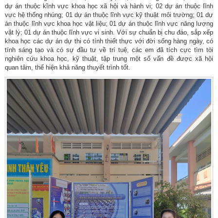
dự án thuộc kĩnh vực khoa học xã hội và hành vi; 02 dự án thuộc lĩnh
vực hệ thống nhúng; 01 dự án thuộc lĩnh vực kỹ thuật môi trường; 01 dự
án thuộc lĩnh vực khoa học vật liệu; 01 dự án thuộc lĩnh vực năng lượng
vật lý; 01 dự án thuộc lĩnh vực vi sinh. Với sự chuẩn bị chu đáo, sắp xếp
khoa học các dự án dự thi có tính thiết thực với đời sống hàng ngày, có
tính sáng tạo và có sự đầu tư về trí tuệ, các em đã tích cực tìm tòi
nghiên cứu khoa học, kỹ thuật, tập trung một số vấn đề được xã hội
quan tâm, thể hiện khả năng thuyết trình tốt.