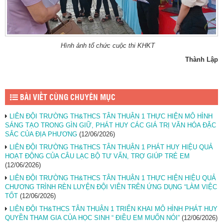
Hình ảnh tổ chức cuộc thi KHKT
Thành Lập
BÀI VIẾT CÙNG CHUYÊN MỤC
LIÊN ĐỘI TRƯỜNG TH&THCS TÂN THUẬN 1 THỰC HIỆN MÔ HÌNH
SÁNG TẠO TRONG GÌN GIỮ, PHÁT HUY CÁC GIÁ TRỊ VĂN HÓA ĐẶC
SẮC CỦA ĐỊA PHƯƠNG
(12/06/2026)
LIÊN ĐỘI TRƯỜNG TH&THCS TÂN THUẬN 1 PHÁT HUY HIỆU QUẢ
HOẠT ĐỘNG CỦA CÂU LẠC BỘ TƯ VẤN, TRỢ GIÚP TRẺ EM
(12/06/2026)
LIÊN ĐỘI TRƯỜNG TH&THCS TÂN THUẬN 1 THỰC HIỆN HIỆU QUẢ
CHƯƠNG TRÌNH RÈN LUYỆN ĐỘI VIÊN TRÊN ỨNG DỤNG “LÀM VIỆC
TỐT
(12/06/2026)
LIÊN ĐỘI TH&THCS TÂN THUẬN 1 TRIỂN KHAI MÔ HÌNH PHÁT HUY
QUYỀN THAM GIA CỦA HỌC SINH “ ĐIỀU EM MUỐN NÓI”
(12/06/2026)