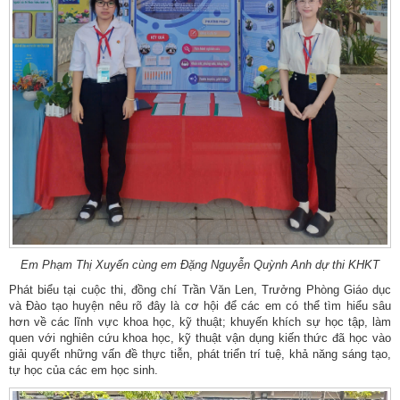
Em Phạm Thị Xuyến cùng em Đặng Nguyễn Quỳnh Anh dự thi KHKT
Phát biểu tại cuộc thi, đồng chí Trần Văn Len, Trưởng Phòng Giáo dục
và Đào tạo huyện nêu rõ đây là cơ hội để các em có thể tìm hiểu sâu
hơn về các lĩnh vực khoa học, kỹ thuật; khuyến khích sự học tập, làm
quen với nghiên cứu khoa học, kỹ thuật vận dụng kiến thức đã học vào
giải quyết những vấn đề thực tiễn, phát triển trí tuệ, khả năng sáng tạo,
tự học của các em học sinh.