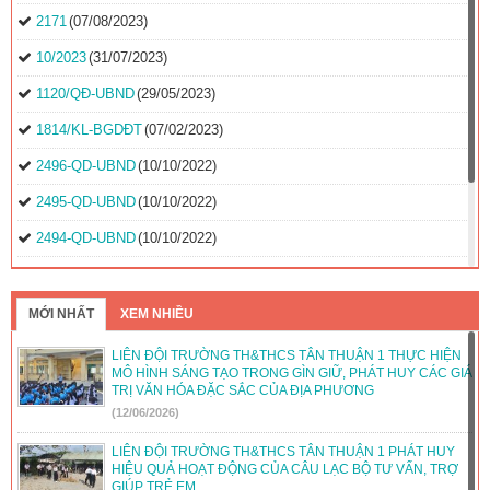
2171
(07/08/2023)
10/2023
(31/07/2023)
1120/QĐ-UBND
(29/05/2023)
1814/KL-BGDĐT
(07/02/2023)
2496-QD-UBND
(10/10/2022)
2495-QD-UBND
(10/10/2022)
2494-QD-UBND
(10/10/2022)
888/TB-UBND
(31/08/2022)
2397/QĐ-UBND
(26/08/2022)
MỚI NHẤT
XEM NHIỀU
31/2022/NQ-HĐND
(16/08/2022)
LIÊN ĐỘI TRƯỜNG TH&THCS TÂN THUẬN 1 THỰC HIỆN
MÔ HÌNH SÁNG TẠO TRONG GÌN GIỮ, PHÁT HUY CÁC GIÁ
TRỊ VĂN HÓA ĐẶC SẮC CỦA ĐỊA PHƯƠNG
(12/06/2026)
LIÊN ĐỘI TRƯỜNG TH&THCS TÂN THUẬN 1 PHÁT HUY
HIỆU QUẢ HOẠT ĐỘNG CỦA CÂU LẠC BỘ TƯ VẤN, TRỢ
GIÚP TRẺ EM