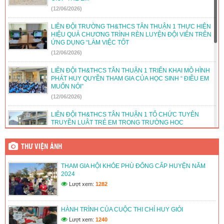
(12/06/2026)
LIÊN ĐỘI TRƯỜNG TH&THCS TÂN THUẬN 1 THỰC HIỆN
HIỆU QUẢ CHƯƠNG TRÌNH RÈN LUYỆN ĐỘI VIÊN TRÊN
ỨNG DỤNG “LÀM VIỆC TỐT
(12/06/2026)
LIÊN ĐỘI TH&THCS TÂN THUẬN 1 TRIỂN KHAI MÔ HÌNH
PHÁT HUY QUYỀN THAM GIA CỦA HỌC SINH “ ĐIỀU EM
MUỐN NÓI”
(12/06/2026)
LIÊN ĐỘI TH&THCS TÂN THUẬN 1 TỔ CHỨC TUYÊN
TRUYỀN LUẬT TRẺ EM TRONG TRƯỜNG HỌC
(12/06/2026)
THƯ VIỆN ẢNH
LIÊN ĐỘI TH&THCS TÂN THUẬN 1 TỔ CHỨC HOẠT ĐỘNG
HƯỚNG NGHIỆP CHO ĐỘI VIÊN LỚN
THAM GIA HỘI KHỎE PHÙ ĐỔNG CẤP HUYỆN NĂM
(12/06/2026)
2024
Lượt xem:
1282
LIÊN ĐỘI TRƯỜNG TH&THCS TÂN THUẬN 1 DUY TRÌ VÀ
PHÁT TRIỂN CÂU LẠC BỘ VĂN HÓA, VĂN NGHỆ, THỂ
THAO
HÀNH TRÌNH CỦA CUỘC THI CHỈ HUY GIỎI
(12/06/2026)
Lượt xem:
1240