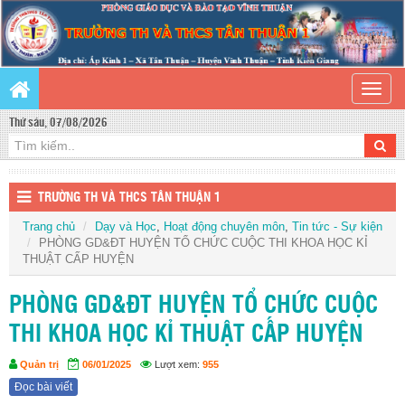
Toggle
naviga
Thứ sáu, 07/08/2026
TRƯỜNG TH VÀ THCS TÂN THUẬN 1
Trang chủ
Dạy và Học
,
Hoạt động chuyên môn
,
Tin tức - Sự kiện
PHÒNG GD&ĐT HUYỆN TỔ CHỨC CUỘC THI KHOA HỌC KỈ
THUẬT CẤP HUYỆN
PHÒNG GD&ĐT HUYỆN TỔ CHỨC CUỘC
THI KHOA HỌC KỈ THUẬT CẤP HUYỆN
Quản trị
06/01/2025
Lượt xem:
955
Đọc bài viết