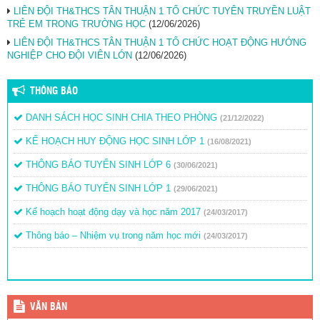
LIÊN ĐỘI TH&THCS TÂN THUẬN 1 TỔ CHỨC TUYÊN TRUYỀN LUẬT
TRẺ EM TRONG TRƯỜNG HỌC
(12/06/2026)
LIÊN ĐỘI TH&THCS TÂN THUẬN 1 TỔ CHỨC HOẠT ĐỘNG HƯỚNG
NGHIỆP CHO ĐỘI VIÊN LỚN
(12/06/2026)
THÔNG BÁO
DANH SÁCH HỌC SINH CHIA THEO PHÒNG
(21/12/2022)
KẾ HOẠCH HUY ĐỘNG HỌC SINH LỚP 1
(16/08/2021)
THÔNG BÁO TUYỂN SINH LỚP 6
(30/06/2021)
THÔNG BÁO TUYỂN SINH LỚP 1
(29/06/2021)
Kế hoạch hoạt động dạy và học năm 2017
(24/03/2017)
Thông báo – Nhiệm vụ trong năm học mới
(24/03/2017)
VĂN BẢN