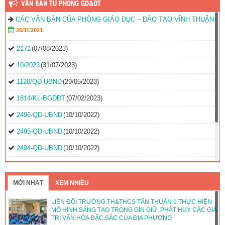
VĂN BẢN TỪ PHÒNG GD&ĐT
CÁC VĂN BẢN CỦA PHÒNG GIÁO DỤC – ĐÀO TẠO VĨNH THUẬN
25/11/2021
2171
(07/08/2023)
10/2023
(31/07/2023)
1120/QĐ-UBND
(29/05/2023)
1814/KL-BGDĐT
(07/02/2023)
2496-QD-UBND
(10/10/2022)
2495-QD-UBND
(10/10/2022)
2494-QD-UBND
(10/10/2022)
888/TB-UBND
(31/08/2022)
2397/QĐ-UBND
(26/08/2022)
MỚI NHẤT
XEM NHIỀU
31/2022/NQ-HĐND
(16/08/2022)
LIÊN ĐỘI TRƯỜNG TH&THCS TÂN THUẬN 1 THỰC HIỆN
MÔ HÌNH SÁNG TẠO TRONG GÌN GIỮ, PHÁT HUY CÁC GIÁ
TRỊ VĂN HÓA ĐẶC SẮC CỦA ĐỊA PHƯƠNG