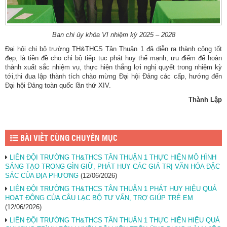
Ban chi ủy khóa VI nhiệm kỳ 2025 – 2028
Đại hội chi bộ trường TH&THCS Tân Thuận 1 đã diễn ra thành công tốt
đẹp, là tiền đề cho chi bộ tiếp tục phát huy thế mạnh, ưu điểm để hoàn
thành xuất sắc nhiệm vụ, thực hiện thắng lợi nghị quyết trong nhiệm kỳ
tới,thi đua lập thành tích chào mừng Đại hội Đảng các cấp, hướng đến
Đại hội Đảng toàn quốc lần thứ XIV.
Thành Lập
BÀI VIẾT CÙNG CHUYÊN MỤC
LIÊN ĐỘI TRƯỜNG TH&THCS TÂN THUẬN 1 THỰC HIỆN MÔ HÌNH
SÁNG TẠO TRONG GÌN GIỮ, PHÁT HUY CÁC GIÁ TRỊ VĂN HÓA ĐẶC
SẮC CỦA ĐỊA PHƯƠNG
(12/06/2026)
LIÊN ĐỘI TRƯỜNG TH&THCS TÂN THUẬN 1 PHÁT HUY HIỆU QUẢ
HOẠT ĐỘNG CỦA CÂU LẠC BỘ TƯ VẤN, TRỢ GIÚP TRẺ EM
(12/06/2026)
LIÊN ĐỘI TRƯỜNG TH&THCS TÂN THUẬN 1 THỰC HIỆN HIỆU QUẢ