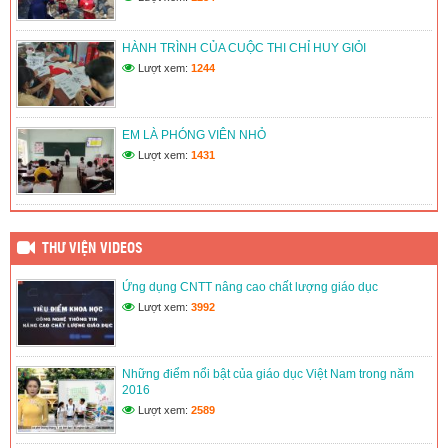
LIÊN ĐỘI TRƯỜNG TH&THCS TÂN THUẬN 1 DUY TRÌ VÀ
PHÁT TRIỂN CÂU LẠC BỘ VĂN HÓA, VĂN NGHỆ, THỂ
THAO
HÀNH TRÌNH CỦA CUỘC THI CHỈ HUY GIỎI
(12/06/2026)
Lượt xem:
1244
LIÊN ĐỘI TRƯỜNG TH&THCS TÂN THUẬN 1 TỔ CHỨC
HOẠT ĐỘNG VIẾT THƯ CHÀO MỪNG ĐẠI HỘI ĐOÀN CÁC
CẤP
EM LÀ PHÓNG VIÊN NHỎ
(12/06/2026)
Lượt xem:
1431
THƯ VIỆN VIDEOS
Ứng dụng CNTT nâng cao chất lượng giáo dục
Lượt xem:
3992
Những điểm nổi bật của giáo dục Việt Nam trong năm
2016
Lượt xem:
2589