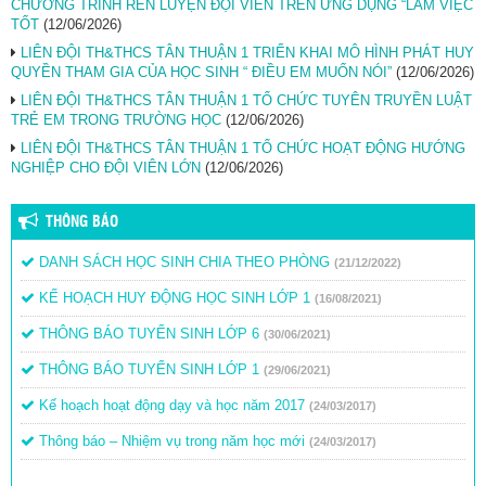
CHƯƠNG TRÌNH RÈN LUYỆN ĐỘI VIÊN TRÊN ỨNG DỤNG “LÀM VIỆC
TỐT
(12/06/2026)
LIÊN ĐỘI TH&THCS TÂN THUẬN 1 TRIỂN KHAI MÔ HÌNH PHÁT HUY
QUYỀN THAM GIA CỦA HỌC SINH “ ĐIỀU EM MUỐN NÓI”
(12/06/2026)
LIÊN ĐỘI TH&THCS TÂN THUẬN 1 TỔ CHỨC TUYÊN TRUYỀN LUẬT
TRẺ EM TRONG TRƯỜNG HỌC
(12/06/2026)
LIÊN ĐỘI TH&THCS TÂN THUẬN 1 TỔ CHỨC HOẠT ĐỘNG HƯỚNG
NGHIỆP CHO ĐỘI VIÊN LỚN
(12/06/2026)
THÔNG BÁO
DANH SÁCH HỌC SINH CHIA THEO PHÒNG
(21/12/2022)
KẾ HOẠCH HUY ĐỘNG HỌC SINH LỚP 1
(16/08/2021)
THÔNG BÁO TUYỂN SINH LỚP 6
(30/06/2021)
THÔNG BÁO TUYỂN SINH LỚP 1
(29/06/2021)
Kế hoạch hoạt động dạy và học năm 2017
(24/03/2017)
Thông báo – Nhiệm vụ trong năm học mới
(24/03/2017)