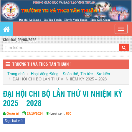
Toggle
naviga
Chủ nhật, 09/08/2026
TRƯỜNG TH VÀ THCS TÂN THUẬN 1
Trang chủ
Hoạt động Đảng – Đoàn thể
,
Tin tức - Sự kiện
ĐẠI HỘI CHI BỘ LẦN THỨ VI NHIỆM KỲ 2025 – 2028
ĐẠI HỘI CHI BỘ LẦN THỨ VI NHIỆM KỲ
2025 – 2028
Quản trị
27/10/2024
Lượt xem:
830
Đọc bài viết