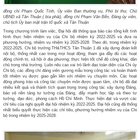
đồng chí Phạm Quốc Tính, Ủy viên Ban thường vụ, Phó bí thư, Chủ
UBND xã Tân Thuận ( bìa phải), đồng chí Phạm Văn Bến, Đảng ủy viên,
chủ tịch Ủy ban mặt trận tổ quốc xã Tân Thuận
Trong chương trình làm việc, Đại hội đã thông qua báo cáo tổng kết tình
hình thực hiện nhiệm vụ của Chi bộ nhiệm kỳ 2022-2025 và đưa ra
phương hướng, nhiệm vụ nhiệm kỳ 2025-2028. Theo đó, trong nhiệm kỳ
2022-2025, Chi bộ trường TH&THCS Tân Thuận 1 đã xây dựng đoàn kết
nội bộ, thống nhất cao trong mọi hoạt động; tham gia đầy đủ các hoạt
động chính trị, xã hội ở địa phương; thực hiện tốt chế độ công khai, dân
chủ trong nhà trường. Luôn nêu cao vai trò lãnh đạo toàn diện của Chi ủy
Chi bộ, các đồng chí đảng viên gương mẫu trong công tác và hoàn thành
tốt nhiệm vụ được giao gắn liền với nhiệm vụ chuyên môn. Các hoạt
động phong trào và công tác chuyên môn được quan tâm, chi bộ đã đạt
nhiều kết quả và thành tích quan trọng trong công tác xây dựng Đảng,
bảo vệ nền tảng tư tưởng của Đảng, đẩy mạnh học tập và theo tư
tưởng, đạo đức, phong cách Hồ Chí Minh. Thực hiện đạt và vượt các
chỉ tiêu của nghị quyết đại hội nhiệm kỳ 2022-2025. Đại hội cũng đã thống
nhất biểu quyết thực hiện các chỉ tiêu, phương hướng nhiệm vụ của Chi
bộ trong nhiệm kỳ 2025-2028.