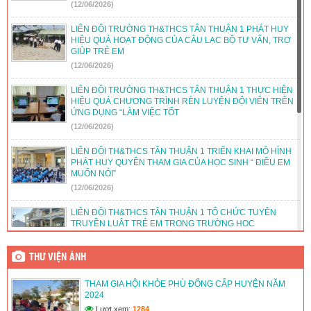
(12/06/2026)
LIÊN ĐỘI TRƯỜNG TH&THCS TÂN THUẬN 1 PHÁT HUY
HIỆU QUẢ HOẠT ĐỘNG CỦA CÂU LẠC BỘ TƯ VẤN, TRỢ
GIÚP TRẺ EM
(12/06/2026)
LIÊN ĐỘI TRƯỜNG TH&THCS TÂN THUẬN 1 THỰC HIỆN
HIỆU QUẢ CHƯƠNG TRÌNH RÈN LUYỆN ĐỘI VIÊN TRÊN
ỨNG DỤNG “LÀM VIỆC TỐT
(12/06/2026)
LIÊN ĐỘI TH&THCS TÂN THUẬN 1 TRIỂN KHAI MÔ HÌNH
PHÁT HUY QUYỀN THAM GIA CỦA HỌC SINH “ ĐIỀU EM
MUỐN NÓI”
(12/06/2026)
LIÊN ĐỘI TH&THCS TÂN THUẬN 1 TỔ CHỨC TUYÊN
TRUYỀN LUẬT TRẺ EM TRONG TRƯỜNG HỌC
(12/06/2026)
THƯ VIỆN ẢNH
LIÊN ĐỘI TH&THCS TÂN THUẬN 1 TỔ CHỨC HOẠT ĐỘNG
HƯỚNG NGHIỆP CHO ĐỘI VIÊN LỚN
THAM GIA HỘI KHỎE PHÙ ĐỔNG CẤP HUYỆN NĂM
(12/06/2026)
2024
Lượt xem:
1284